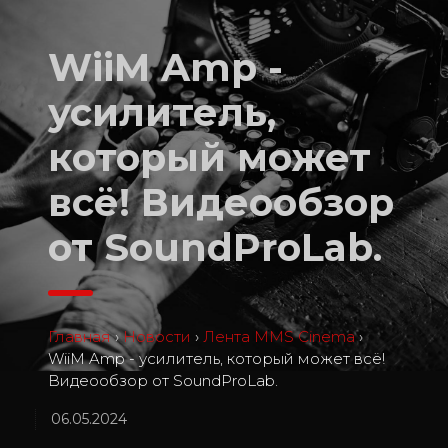
WiiM Amp -
усилитель,
который может
всё! Видеообзор
от SoundProLab.
Главная
›
Новости
›
Лента MMS Cinema
›
WiiM Amp - усилитель, который может всё!
Видеообзор от SoundProLab.
06.05.2024