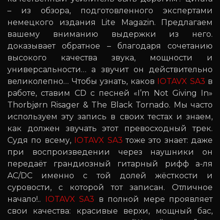
– из обзора, подготовленного экспертами
немецкого издания Lite Magazin. Предлагаем
вашему вниманию выдержки из него.
доказывает обратное – благодаря сочетанию
высокого качества звука, мощности и
универсальности… а звучит он действительно
великолепно… Чтобы узнать, каков
IOTAVX SA3
в
работе, ставим CD с песней «I’m Not Giving In»
Thorbjørn Risager & The Black Tornado. Мы часто
используем эту запись в своих тестах и знаем,
как должен звучать этот превосходный трек.
Судя по всему,
IOTAVX SA3
тоже это знает: даже
при воспроизведении через наушники он
передаёт грандиозный гитарный рифф а-ля
AC/DC именно с той долей жёсткости и
суровости, с которой тот записан. Отличное
начало!..
IOTAVX SA3
в полной мере проявляет
свои качества: красивые верхи, мощный бас,