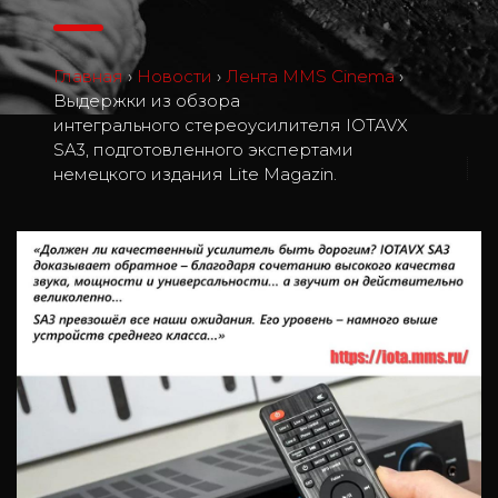
Главная
›
Новости
›
Лента MMS Cinema
›
Выдержки из обзора
интегрального стереоусилителя IOTAVX
SA3, подготовленного экспертами
2
немецкого издания Lite Magazin.