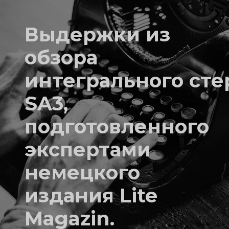
Выдержки из
обзора
интегрального сте
SA3,
подготовленного
экспертами
немецкого
издания Lite
Magazin.