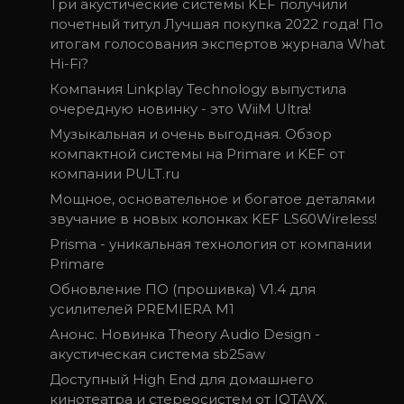
Три акустические системы KEF получили
почетный титул Лучшая покупка 2022 года! По
итогам голосования экспертов журнала What
Hi-Fi?
Компания Linkplay Technology выпустила
очередную новинку - это WiiM Ultra!
Музыкальная и очень выгодная. Обзор
компактной системы на Primare и KEF от
компании PULT.ru
Мощное, основательное и богатое деталями
звучание в новых колонках KEF LS60Wireless!
Prisma - уникальная технология от компании
Primare
Обновление ПО (прошивка) V1.4 для
усилителей PREMIERA M1
Анонс. Новинка Theory Audio Design -
акустическая система sb25aw
Доступный High End для домашнего
кинотеатра и стереосистем от IOTAVX.