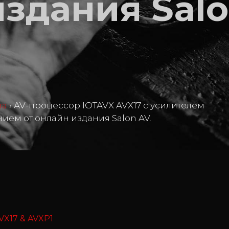
издания Sal
ma
›
AV-процессор IOTAVX AVX17 с усилителем
ием от онлайн издания Salon AV.