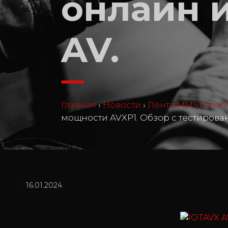
онлайн 
AV.
Главная
›
Новости
›
Лента MMS Cine
мощности AVXP1. Обзор с тестирован
16.01.2024