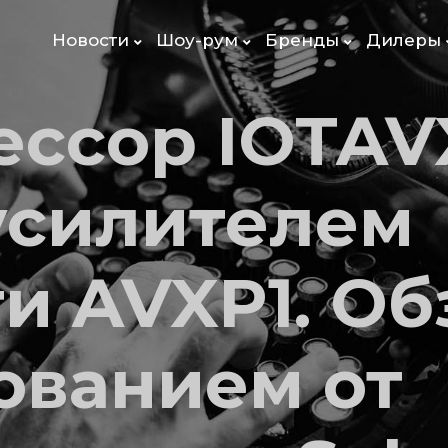
Новости
Шоу-рум
Бренды
Дилеры
ессор IOTAV
 усилителем
и AVXP1. Об
ованием от