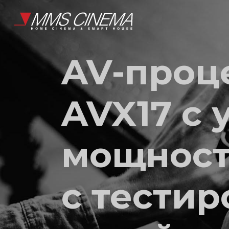
AV-проц
AVX17 с
мощност
с тестир