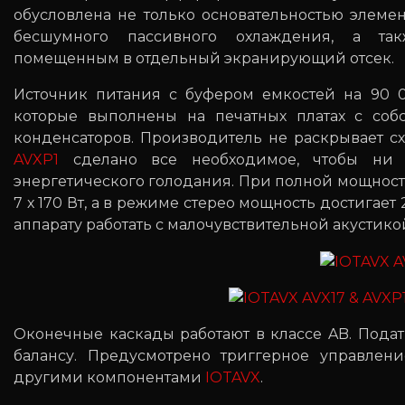
обусловлена не только основательностью элеме
бесшумного пассивного охлаждения, а та
помещенным в отдельный экранирующий отсек.
Источник питания с буфером емкостей на 90 0
которые выполнены на печатных платах с со
конденсаторов. Производитель не раскрывает с
AVXP1
сделано все необходимое, чтобы ни 
энергетического голодания. При полной мощности
7 х 170 Вт, а в режиме стерео мощность достигает
аппарату работать с малочувствительной акустико
Оконечные каскады работают в классе AB. Подат
балансу. Предусмотрено триггерное управлен
другими компонентами
IOTAVX
.