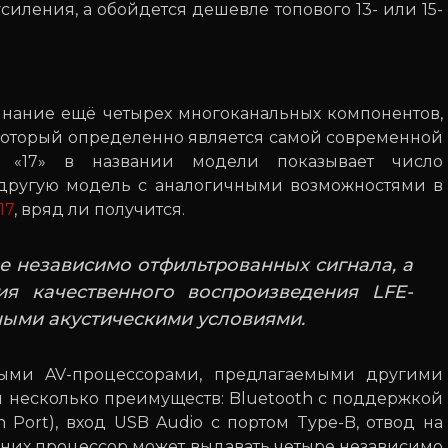
силения, а обойдется дешевле топового 13- или 15-
нание ещё четырех многоканальных компонентов,
 который определенно является самой современной
 «17» в названии модели показывает число
 другую модель с аналогичными возможностями в
17
, вряд ли получится.
е независимо отфильтрованных сигнала, а
я качественного воспроизведения LFE-
ными акустическими условиями.
ыми AV-процессорами, предлагаемыми другими
я несколько преимуществ: Bluetooth с поддержкой
n Port), вход USB Audio с портом Type-B, отвод на
а них процессор может выдавать четыре независимо