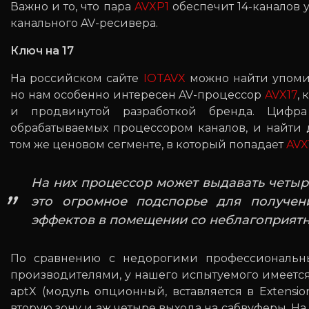
Важно и то, что пара
AVXP1
обеспечит 14-каналов у
канального AV-ресивера.
Ключ на 17
На российском сайте
IOTAVX
можно найти упоми
но нам особенно интересен AV-процессор
AVX17
,
и продвинутой разработкой бренда. Цифра
обрабатываемых процессором каналов, и найти
том же ценовом сегменте, в который попадает
AVX
На них процессор может выдавать четыр
это огромное подспорье для получени
эффектов в помещении со неблагоприят
По сравнению с недорогими профессиональн
производителями, у нашего испытуемого имеетс
aptX (модуль опционный, вставляется в Eхtensio
вторую зону и аж четыре выхода на сабвуферы. Н