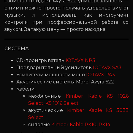
свойство придаёт Avyra 622 универсальность —
с ними можно просто получать удовольствие от
музыки, и использовать как инструмент
контроля при профессиональной работе со
звуком. За такую цену — просто находка.
СИСТЕМА
CD-проигрыватель
IOTAVX NP3
Предварительный усилитель
IOTAVX SA3
Усилители мощности моно
IOTAVX PA3
Акустические системы Morel Avyra 622
Кабели:
межблочные
Kimber Kable KS 1026
Select
,
KS 1016 Select
акустические
Kimber Kable KS 3033
Select
силовые
Kimber Kable PK10
,
PK14