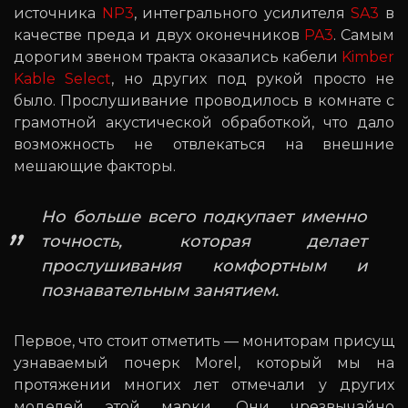
источника
NP3
, интегрального усилителя
SA3
в
качестве преда и двух оконечников
PA3
. Самым
дорогим звеном тракта оказались кабели
Kimber
Kable Select
, но других под рукой просто не
было. Прослушивание проводилось в комнате с
грамотной акустической обработкой, что дало
возможность не отвлекаться на внешние
мешающие факторы.
Но больше всего подкупает именно
точность, которая делает
прослушивания комфортным и
познавательным занятием.
Первое, что стоит отметить — мониторам присущ
узнаваемый почерк Morel, который мы на
протяжении многих лет отмечали у других
моделей этой марки. Они чрезвычайно