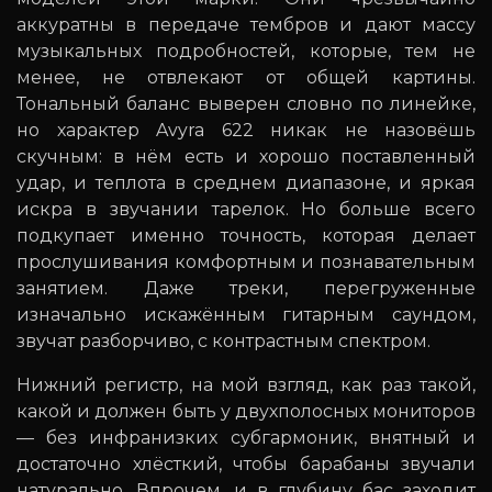
аккуратны в передаче тембров и дают массу
музыкальных подробностей, которые, тем не
менее, не отвлекают от общей картины.
Тональный баланс выверен словно по линейке,
но характер Avyra 622 никак не назовёшь
скучным: в нём есть и хорошо поставленный
удар, и теплота в среднем диапазоне, и яркая
искра в звучании тарелок. Но больше всего
подкупает именно точность, которая делает
прослушивания комфортным и познавательным
занятием. Даже треки, перегруженные
изначально искажённым гитарным саундом,
звучат разборчиво, с контрастным спектром.
Нижний регистр, на мой взгляд, как раз такой,
какой и должен быть у двухполосных мониторов
— без инфранизких субгармоник, внятный и
достаточно хлёсткий, чтобы барабаны звучали
натурально. Впрочем, и в глубину бас заходит