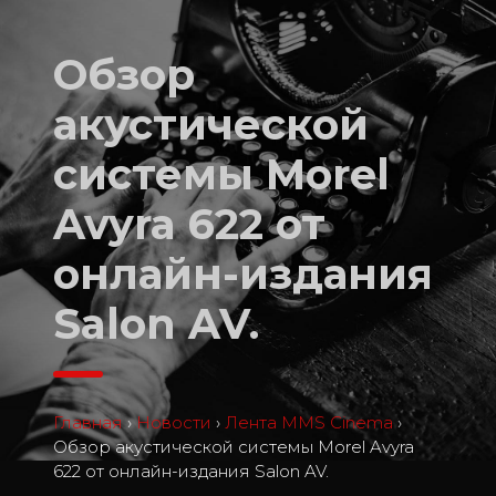
Обзор
акустической
системы Morel
Avyra 622 от
онлайн-издания
Salon AV.
Главная
›
Новости
›
Лента MMS Cinema
›
Обзор акустической системы Morel Avyra
622 от онлайн-издания Salon AV.