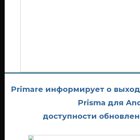
Primare информирует о выхо
Prisma для And
доступности обновле