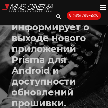
Primare
8 (495) 788-4500
информирует о
выходе нового
приложений
Prisma для
Android и
доступности
обновлений
прошивки.