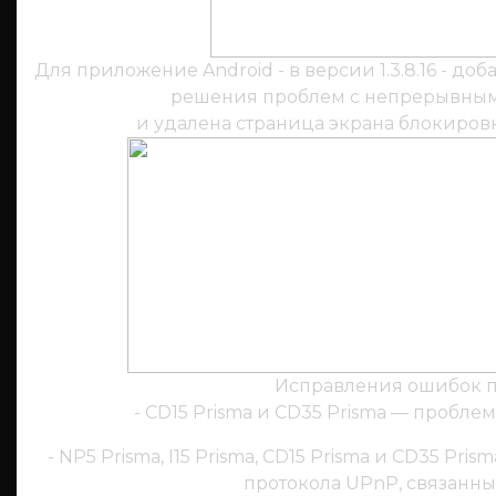
Для приложение Android - в версии 1.3.8.16 - до
решения проблем с непрерывны
и удалена страница экрана блокиров
Исправления ошибок 
- CD15 Prisma и CD35 Prisma — пробл
- NP5 Prisma, I15 Prisma, CD15 Prisma и CD35 P
протокола UPnP, связанны