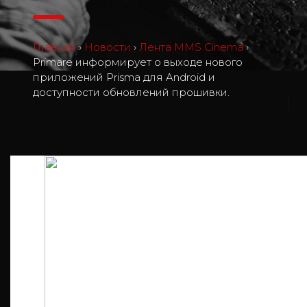
Главная
›
Новости
›
Лента MMS Cinema
›
Primare информирует о выходе нового
приложений Prisma для Android и
доступности обновлений прошивки.
1