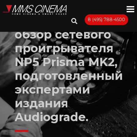
Вышел новый
8 (495) 788-4500
обзор сетевого
проигрывателя
NP5 Prisma MK2,
подготовленный
экспертами
издания
Audiograde.