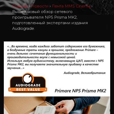
Главная
›
Новости
›
Лента MMS Cinema
›
Вышел новый обзор сетевого
проигрывателя NP5 Prisma MK2,
подготовленный экспертами издания
0
Audiograde.