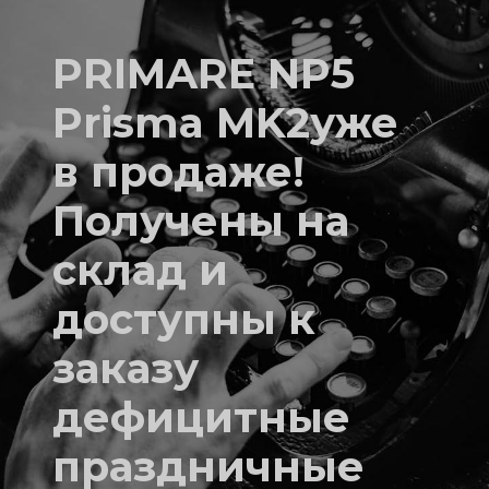
PRIMARE NP5
Prisma MK2уже
в продаже!
Получены на
склад и
доступны к
заказу
дефицитные
праздничные