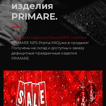
изделия
PRIMARE.
Главная
›
Новости
›
Лента MMS Cinema
›
PRIMARE NP5 Prisma MK2уже в продаже!
Получены на склад и доступны к заказу
дефицитные праздничные изделия
1
PRIMARE.