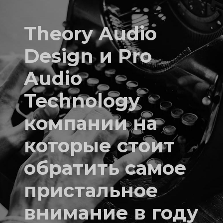
Theory Audio
Design и Pro
Audio
Technology
компании на
которые стоит
обратить самое
пристальное
внимание в году