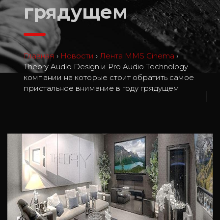
грядущем
Главная
›
Новости
›
Лента MMS Cinema
›
Theory Audio Design и Pro Audio Technology
компании на которые стоит обратить самое
пристальное внимание в году грядущем
2