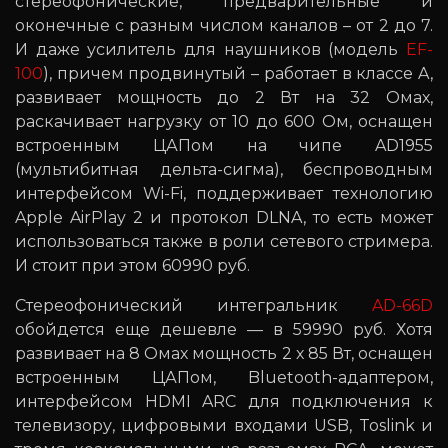
стереофонические, предварительные и
оконечные с разным числом каналов – от 2 до 7.
И даже усилитель для наушников (модель
EF-
100
), причем продвинутый – работает в классе A,
развивает мощность до 2 Вт на 32 Омах,
раскачивает нагрузку от 10 до 600 Ом, оснащен
встроенным ЦАПом на чипе AD1955
(мультибитная дельта-сигма), беспроводным
интерфейсом Wi-Fi, поддерживает технологию
Apple AirPlay 2 и протокол DLNA, то есть может
использоваться также в роли сетевого стримера.
И стоит при этом 60990 руб.
Стереофонический интегральник
AD-66D
обойдется еще дешевле — в 59990 руб. Хотя
развивает на 8 Омах мощность 2 х 85 Вт, оснащен
встроенным ЦАПом, Bluetooth-адаптером,
интерфейсом HDMI ARC для подключения к
телевизору, цифровыми входами USB, Toslink и