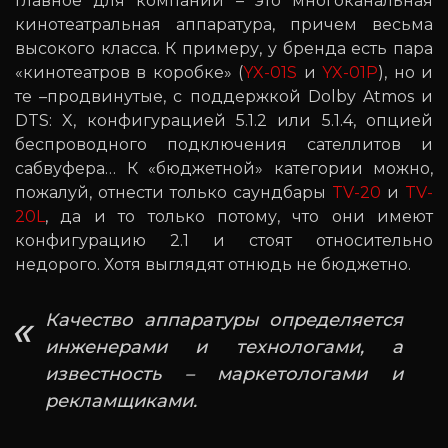
главное для компании – это многоканальная
кинотеатральная аппаратура, причем весьма
высокого класса. К примеру, у бренда есть пара
«кинотеатров в коробке» (
YX-01S
и
YX-01P
), но и
те –продвинутые, с поддержкой Dolby Atmos и
DTS: X, конфигурацией 5.1.2 или 5.1.4, опцией
беспроводного подключения сателлитов и
сабвуфера… К «бюджетной» категории можно,
пожалуй, отнести только саундбары
TV-20
и
TV-
20L
, да и то только потому, что они имеют
конфигурацию 2.1 и стоят относительно
недорого. Хотя выглядят отнюдь не бюджетно.
Качество аппаратуры определяется
инженерами и технологами, а
известность – маркетологами и
рекламщиками.