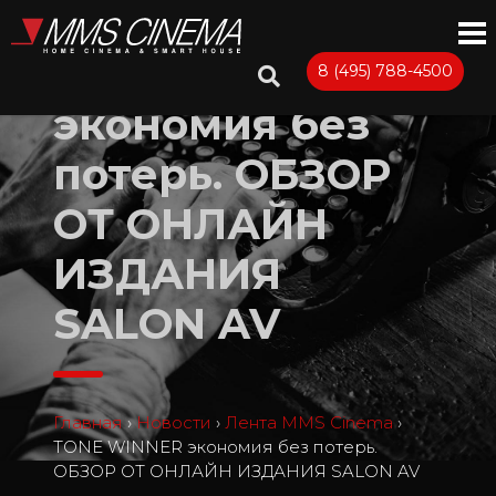
TONE WINNER
8 (495) 788-4500
экономия без
потерь. ОБЗОР
ОТ ОНЛАЙН
ИЗДАНИЯ
SALON AV
Главная
›
Новости
›
Лента MMS Cinema
›
TONE WINNER экономия без потерь.
ОБЗОР ОТ ОНЛАЙН ИЗДАНИЯ SALON AV