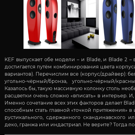
KEF выпускает обе модели – и Blade, и Blade 2 – 
достигается путём комбинирования цвета корпуса
вариантов). Перечислим все (корпус/драйвер): б
угольно-чёрный/бронза, угольно-чёрный/красн
Казалось бы, такую массивную колонку столь нео
расцветки очень сложно «вписать» в интерьер. И
Именно сочетание всех этих факторов делает Bla
способным стать главной «точкой притяжения» в 
рустикального, сдержанного скандинавского и
деко, гранжа или индастриал. Не верите? Тогда п