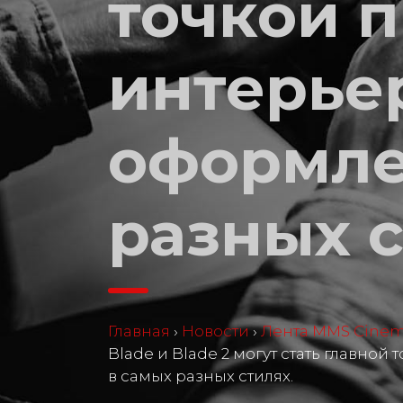
точкой 
интерье
оформле
разных с
Главная
›
Новости
›
Лента MMS Cine
Blade и Blade 2 могут стать главно
в самых разных стилях.