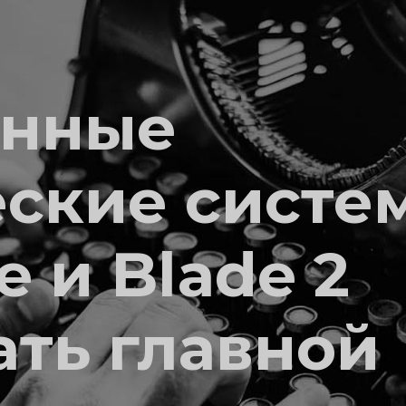
ённые
еские систе
e и Blade 2
ать главной