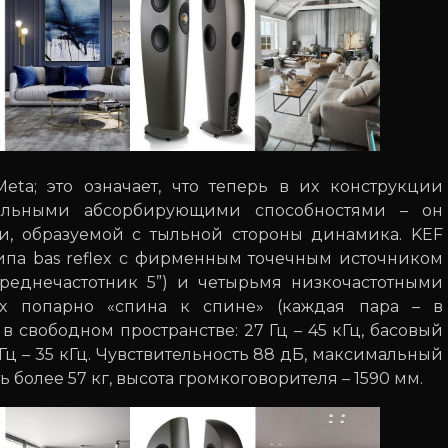
a; это означает, что теперь в их конструкции
кальными абсорбирующими способностями – он
и, образуемой с тыльной стороны динамика. KEF
 типа bas reflex с фирменным точечным источником
 среднечастотник 5”) и четырьмя низкочастотными
х попарно «спина к спине» (каждая пара – в
в свободном пространстве: 27 Гц – 45 кГц, басовый
 Гц – 35 кГц. Чувствительность 88 дБ, максимальный
ь более 57 кг, высота громкоговорителя – 1590 мм.