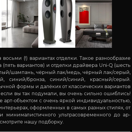
в восьми (!) вариантах отделки. Такое разнообразие
 (пять вариантов) и отделки драйвера Uni-Q (шесть
елый/шампань, чёрный лак/медь, чёрный лак/серый,
ый, синий/бронза, синий/синий, красный/серый.
бычной формы и далёких от классических вариантов
, если вы так подумали, вы очень сильно ошиблись!
de арт-объектом с очень яркой индивидуальностью,
интерьерах, оформленных в самых разных стилях, от
ли минималистичного ультрасовременного до ар-
осмотрите нашу подборку.