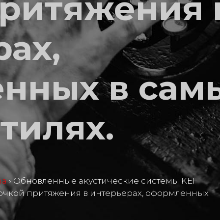
притяжения 
рах,
нных в сам
тилях.
ma
›
Обновлённые акустические системы KEF
й точкой притяжения в интерьерах, оформленных