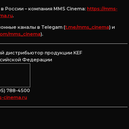
в России – компания MMS Cinema:
https://mms-
ma.ru
.
нные каналы в Telegam (
t.me/mms_cinema
) и
com/mms_cinema
).
й дистрибьютор продукции KEF
ссийской Федерации
495) 788-4500
-cinema.ru