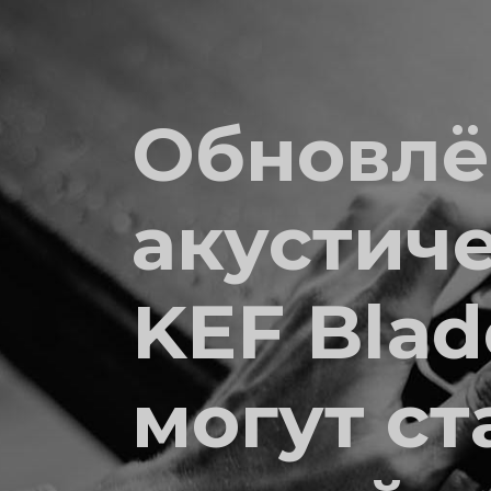
Обновл
акустич
KEF Blad
могут ст