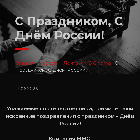
С Праздником, С
Днём России!
Главная
›
Новости
›
Лента MMS Cinema
›
С
Праздником, С Днём России!
11.06.2026
Уважаемые соотечественники, примите наши
искренние поздравления с праздником – Днём
России!
Компания ММС.