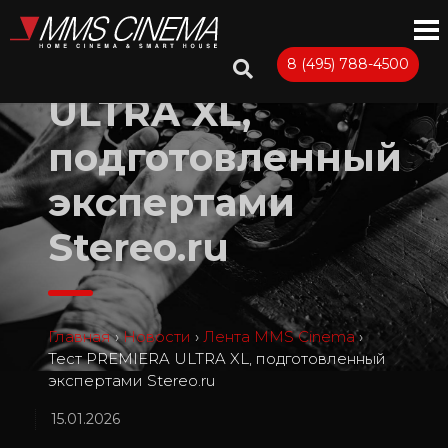
Тест PREMIERA
8 (495) 788-4500
ULTRA XL,
подготовленный
экспертами
Stereo.ru
Главная
›
Новости
›
Лента MMS Cinema
›
Тест PREMIERA ULTRA XL, подготовленный
экспертами Stereo.ru
15.01.2026