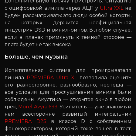
дополнительную тысячу пристроить. Ситуацию
с оцифровкой винила через АЦП у
Ultra XXL
не
будем рассматривать: это люди особой когорты,
на которых держится неофициальная
индустрия DSD и винил-рипов. В любом случае,
если в планах примкнуть к темной стороне —
плата будет не так высока.
Больше, чем музыка
Испытательная система для проигрывателя
винила
PREMIERA Ultra XL
позволила оценить
его разносторонне, разнообразно, неспеша —
все условия для прослушивания винила были
соблюдены. Акустика — открытое окно в любой
трек,
Morel Avyra 633
. Усилитель — уже знакомый
нам всесторонне развитый интегральник
PREMIERA D2S
в классе D с собственным
фонокорректором, который тоже вошел в тест,
когда внутренний аудиофил потребовал