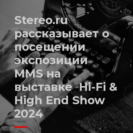
Stereo.ru
рассказывает о
посещении
экспозиции
MMS на
выставке Hi-Fi &
High End Show
2024