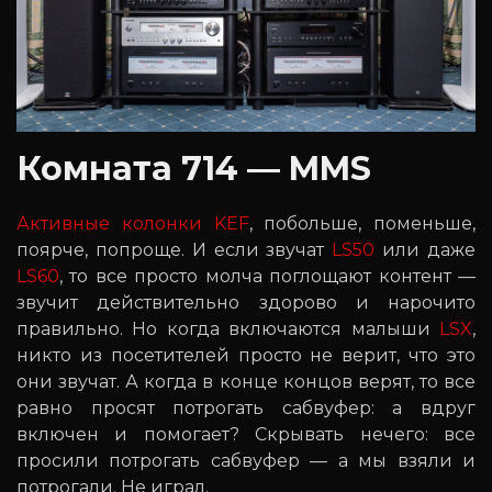
Комната 714 — MMS
Активные колонки KEF
, побольше, поменьше,
поярче, попроще. И если звучат
LS50
или даже
LS60
, то все просто молча поглощают контент —
звучит действительно здорово и нарочито
правильно. Но когда включаются малыши
LSX
,
никто из посетителей просто не верит, что это
они звучат. А когда в конце концов верят, то все
равно просят потрогать сабвуфер: а вдруг
включен и помогает? Скрывать нечего: все
просили потрогать сабвуфер — а мы взяли и
потрогали. Не играл.