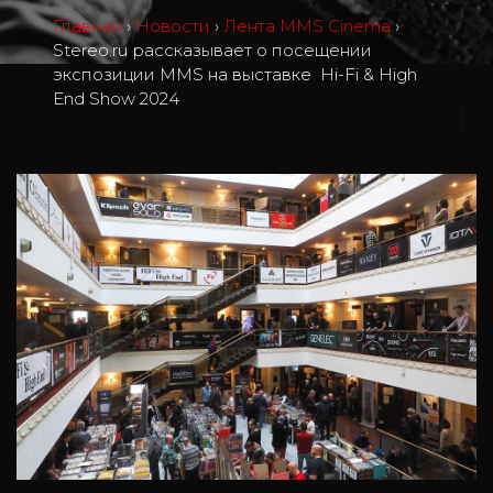
Главная
›
Новости
›
Лента MMS Cinema
›
Stereo.ru рассказывает о посещении
экспозиции MMS на выставке Hi-Fi & High
End Show 2024
2