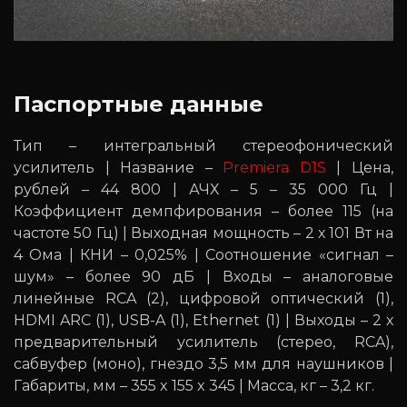
Паспортные данные
Тип – интегральный стереофонический
усилитель | Название –
Premiera D1S
| Цена,
рублей – 44 800 | АЧХ – 5 – 35 000 Гц |
Коэффициент демпфирования – более 115 (на
частоте 50 Гц) | Выходная мощность – 2 х 101 Вт на
4 Ома | КНИ – 0,025% | Соотношение «сигнал –
шум» – более 90 дБ | Входы – аналоговые
линейные RCA (2), цифровой оптический (1),
HDMI ARC (1), USB-A (1), Ethernet (1) | Выходы – 2 х
предварительный усилитель (стерео, RCA),
сабвуфер (моно), гнездо 3,5 мм для наушников |
Габариты, мм – 355 x 155 x 345 | Масса, кг – 3,2 кг.