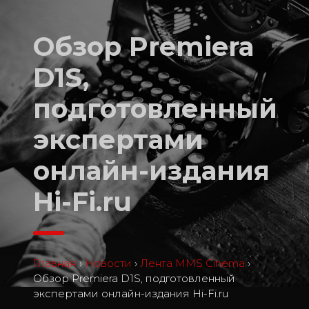
Обзор Premiera
D1S,
подготовленный
экспертами
онлайн-издания
Hi-Fi.ru
Главная
›
Новости
›
Лента MMS Cinema
›
Обзор Premiera D1S, подготовленный
экспертами онлайн-издания Hi-Fi.ru