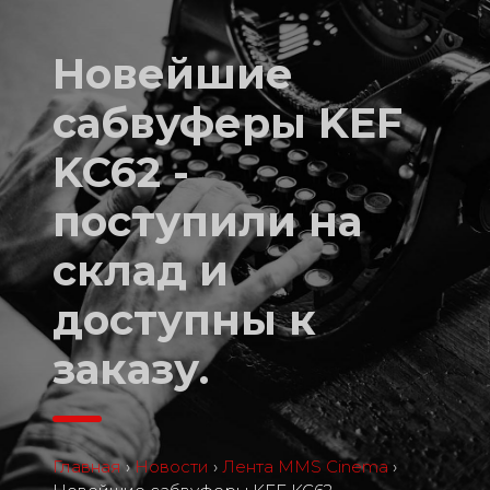
Новейшие
сабвуферы KEF
KC62 -
поступили на
склад и
доступны к
заказу.
Главная
›
Новости
›
Лента MMS Cinema
›