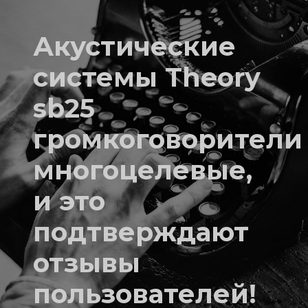
Акустические
системы Theory
sb25
громкоговорители
многоцелевые,
и это
подтверждают
отзывы
пользователей!