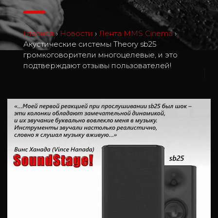
Главная
›
Новости
›
Лента MMS Cinema
›
Акустические системы Theory sb25
громкоговорители многоцелевые, и это
подтверждают отзывы пользователей!
1