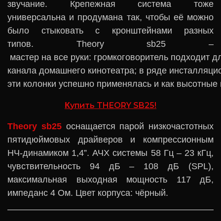
звучание. Крепежная система тоже
универсальна и продумана так, чтобы её можно
было стыковать с кронштейнами разных
типов. Theory sb25
‒
мастер на все руки: громкоговоритель подходит д
канала домашнего кинотеатра; в ряде инсталляци
эти колонки успешно применялась и как высотные
К
упить T
HEORY SB25!
Theory sb25
оснащается парой низкочастотных
пятидюймовых драйверов и компрессионным
НЧ-динамиком 1,4”. АЧХ системы 58 Гц – 23 кГц,
чувствительность 94 дБ – 108 дБ (SPL),
максимальная выходная мощность 117 дБ,
импеданс 4 Ом. Цвет корпуса: чёрный.