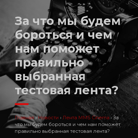
За что мы будем
бороться и чем
нам поможет
правильно
выбранная
тестовая лента?
Главная
›
Новости
›
Лента MMS Cinema
›
За
что мы будем бороться и чем нам поможет
правильно выбранная тестовая лента?