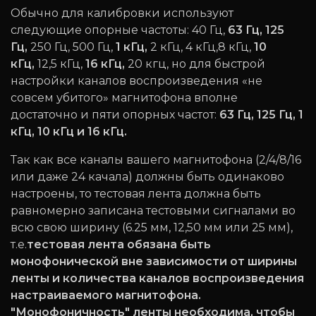
Обычно для калибровки используют
следующие опорные частоты: 40 Гц,
63 Гц,
125
Гц,
250 Гц, 500 Гц,
1 кГц,
2 кГц, 4 кГц,8 кГц,
10
кГц,
12,5 кГц,
16 кГц
,
20 кгц, но для быстрой
настройки каналов воспроизведения «не
совсем убитого» магнитофона вполне
достаточно и пяти опорных частот:
63 Гц, 125 Гц, 1
кГц, 10 кГц и 16 кГц.
Так как все каналы вашего магнитофона (2/4/8/16
или даже 24 качала) должны быть одинаково
настроены, то тестовая лента должна быть
равномерно записана тестовыми сигналами во
всю свою ширину (6.25 мм, 12,50 мм или 25 мм),
т.е.
тестовая лента обязана быть
монофонической вне зависимости от ширины
ленты и количества каналов воспроизведения
настраиваемого магнитофона.
"Монофоничность" ленты необходима, чтобы