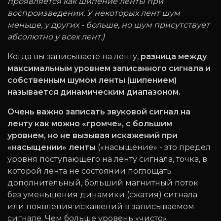
проявляется как шипение ленты при
воспроизведении. У некоторых лент шум
меньше, у других - больше, но шум присутствует
абсолютно у всех лент.)
Когда вы записываете на ленту,
разница между
максимальным уровнем записанного сигнала и
собственным шумом ленты (шипением)
называется динамическим диапазоном.
Очень важно записать звуковой сигнал на
ленту как можно «громче», с большим
уровнем, но не вызывая искажений при
«насыщении» ленты
(«насыщение» - это предел
уровня поступающего на ленту сигнала, точка, в
которой лента не состоянии поглощать
дополнительный, больший магнитный поток
без уменьшения динамики (сжатия) сигнала
или появления искажений в записываемом
сигнале. Чем больше уровень «чисто»