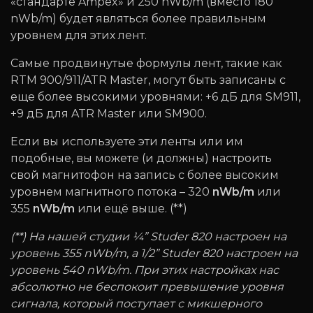
«стандарте Ampex» и 250 nWb/m (вместо 180
nWb/m) будет являться более правильным
уровнем для этих лент.
Самые продвинутые формулы лент, такие как
RTM 900/911/ATR Master, могут быть записаны с
еще более высокими уровнями: +6 дБ для SM911,
+9 дБ для ATR Master или SM900.
Если вы используете эти ленты или им
подобные, вы можете (и должны) настроить
свой магнитофон на запись с более высоким
уровнем магнитного потока – 320
nWb/m
или
355
nWb/m
или ещё выше. (**)
(**) На нашей студии ¼” Studer 820 настроен на
уровень 355 nWb/m, а 1/2” Studer 820 настроен на
уровень 540 nWb/m. При этих настройках нас
абсолютно не беспокоит превышение уровня
сигнала, который поступает с микшерного