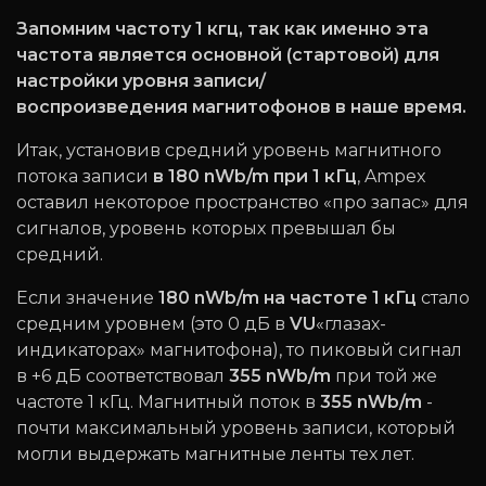
Запомним частоту 1 кгц, так как именно эта
частота является основной (стартовой) для
настройки уровня записи/
воспроизведения магнитофонов в наше время.
Итак, установив средний уровень магнитного
потока записи
в 180 nWb/m при 1 кГц
, Ampex
оставил некоторое пространство «про запас» для
сигналов, уровень которых превышал бы
средний.
Если значение
180 nWb/m на частоте 1 кГц
стало
средним уровнем (это 0 дБ в
VU
«глазах-
индикаторах» магнитофона), то пиковый сигнал
в +6 дБ соответствовал
355
nWb/m
при той же
частоте 1 кГц. Магнитный поток в
355
nWb/m
-
почти максимальный уровень записи, который
могли выдержать магнитные ленты тех лет.