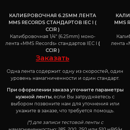
КАЛИБРОВОЧНАЯ 6.25ММ ЛЕНТА
КАЛИ
MMS RECORDS СТАНДАРТОВ IEC I (
MMS R
CCIR )
Калибровочная 1/4" (6.25mm) моно-
Калиб
лента «MMS Records» стандартов IEC I
(
лента «
CCIR )
Заказать
Одна лента содержит: одну из скоростей, один
уровень намагниченности и один стандарт.
При оформлении заказа уточните параметры
нужной ленты
, если Вы затрудняетесь с
выбором позвоните нам для уточнения или
укажите в заказе, что требуется помощь.
(*) для записи тестовой ленты с
намагниченностью: 185, 200, 250 или 510 нВб/м