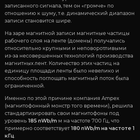
записанного сигнала, тем он «громче» по
отношению к шуму, т.е. динамический диапазон
записи становится шире.
На заре магнитной записи магнитные частицы
рабочего слоя на ленте (домены) получались
относительно крупными и неповоротливыми
из-за несовершенных технологий производства
магнитных лент. Количество этих частиц на
единицу площади ленты было невелико и
способность поглощать магнитный поток была
ограниченной.
Именно по этой причине компания Ampex
(магнитофонный монстр того времени), решила
стандартизировать свои магнитофоны под
уровень
185 nWb/m
м на частоте 700 Гц, что
примерно соответствует
180 nWb/m на частоте 1
кГц
.