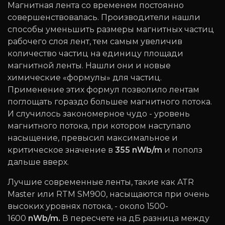
Магнитная лента со временем постоянно
совершенствовалась. Производители нашли
способы уменьшить размеры магнитных частиц
рабочего слоя лент, тем самым увеличив
количество частиц на единицу площади
магнитной ленты. Нашли они и новые
химические «формулы» для частиц.
Применение этих формул позволило лентам
поглощать гораздо большее магнитного потока.
И случилось закономерное чудо - уровень
магнитного потока, при котором наступало
насыщение, превысил максимальное и
критическое значение в
355
nWb/m
и пополз
дальше вверх.
Лучшие современные ленты, такие как ATR
Master или RTM SM900, насыщаются при очень
высоких уровнях потока, - около 1500-
1600
nWb/m.
В пересчете на дБ разница между