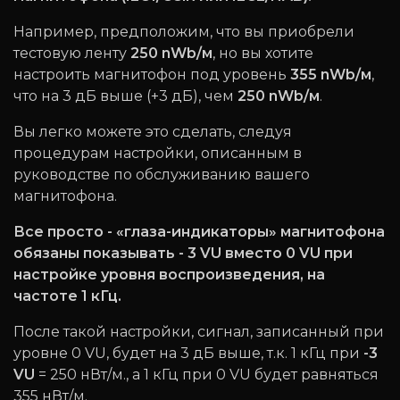
Например, предположим, что вы приобрели
тестовую ленту
250 nWb/м
, но вы хотите
настроить магнитофон под уровень
355 nWb/м
,
что на 3 дБ выше (+3 дБ), чем
250 nWb/м
.
Вы легко можете это сделать, следуя
процедурам настройки, описанным в
руководстве по обслуживанию вашего
магнитофона.
Все просто - «глаза-индикаторы» магнитофона
обязаны показывать - 3 VU вместо 0 VU при
настройке уровня воспроизведения, на
частоте 1 кГц.
После такой настройки, сигнал, записанный при
уровне 0 VU, будет на 3 дБ выше, т.к. 1 кГц при
-3
VU
= 250 нВт/м., а 1 кГц при 0 VU будет равняться
355 нВт/м.