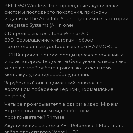
KEF LS50 Wireless II беспроводные акустические
системы последнего поколения, признаны
изданием The Absolute Sound лучшими в категории
Integrated Systems (All in one)
CD проигрыватель Tone Winner AD-
89D. Возвращение к истокам - обзор,
подготовленный youtube каналом НАУМОВ 2.0.
В США провели опрос среди профессиональных
инсталляторов. Те должны были указать, насколько
часто в своей работе прибегают к скрытому
монтажу аудиовидеооборудования.
Зарубежный опыт: домашний кинозал на
восточном побережье Гернси (Нормандские
острова).
Четыре проигрывателя в одном видео! Михаил
Борзенков с новым видеообзором
проигрывателей Primare.
Акустические системы KEF Reference 1 Meta: пять
звёзд от экспертов What Hi-Fi?