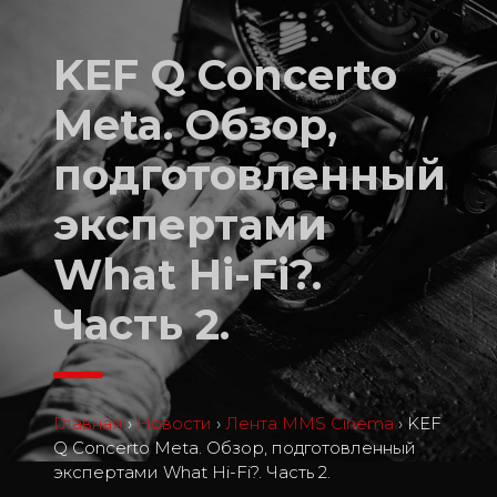
KEF Q Concerto
Meta. Обзор,
подготовленный
экспертами
What Hi-Fi?.
Часть 2.
Главная
›
Новости
›
Лента MMS Cinema
›
KEF
Q Concerto Meta. Обзор, подготовленный
экспертами What Hi-Fi?. Часть 2.