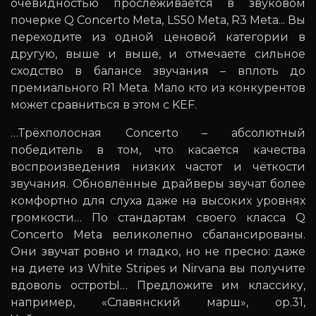
очевидностью прослеживается в звуковом
почерке Q Concerto Meta, LS50 Meta, R3 Meta... Вы
переходите из одной ценовой категории в
другую, выше и выше, и отмечаете сильное
сходство в балансе звучания – вплоть до
премиального R1 Meta. Мало кто из конкурентов
может сравниться в этом с KEF.
…Трёхполосная Concerto – абсолютный
победитель в том, что касается качества
воспроизведения низких частот и чёткости
звучания. Обновлённые драйверы звучат более
комфортно для слуха даже на высоких уровнях
громкости… По стандартам своего класса Q
Concerto Meta великолепно сбалансированы.
Они звучат ровно и гладко, но не пресно: даже
на диете из White Stripes и Nirvana вы получите
вдоволь остротЫ… Предложите им классику,
например, «Славянский марш», op.31,