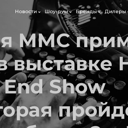
Новости
Шоу-рум
Бренды
Дилеры
я ММС при
в выставке H
h End Show
торая пройд