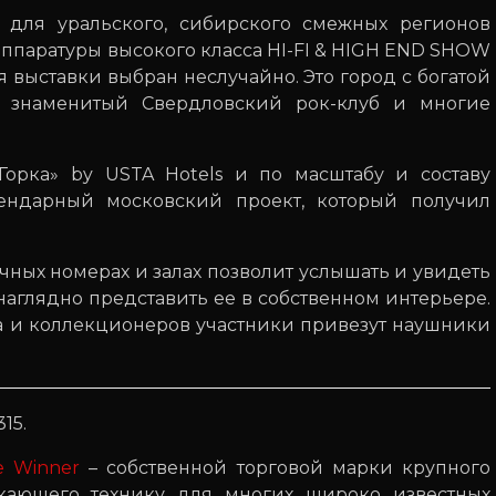
 для уральского, сибирского смежных регионов
аппаратуры высокого класса HI-FI & HIGH END SHOW
 выставки выбран неслучайно. Это город с богатой
 знаменитый Свердловский рок-клуб и многие
 Горка» by USTA Hotels и по масштабу и составу
ендарный московский проект, который получил
ных номерах и залах позволит услышать и увидеть
наглядно представить ее в собственном интерьере.
ка и коллекционеров участники привезут наушники
15.
e Winner
– собственной торговой марки крупного
кающего технику для многих широко известных