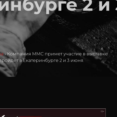
инбурге 2 и 
ma
›
Компания ММС примет участие в выставке
 пройдёт в Екатеринбурге 2 и 3 июня.