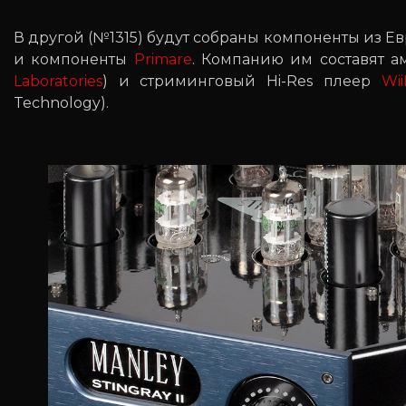
В другой (№1315) будут собраны компоненты из Е
и компоненты
Primare
. Компанию им составят 
Laboratories
) и стриминговый Hi-Res плеер
Wi
Technology).