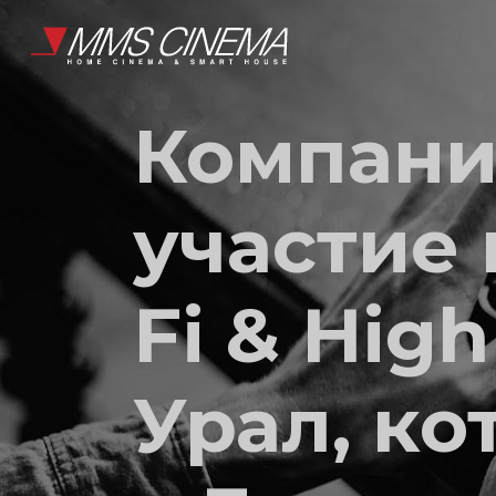
Компани
участие 
Fi & Hig
Урал, ко