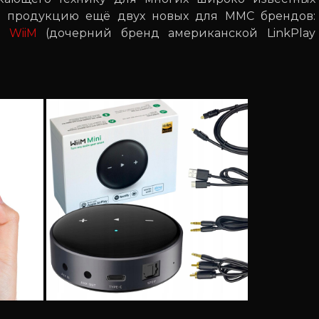
м продукцию ещё двух новых для ММС брендов:
 и
WiiM
(дочерний бренд американской LinkPlay