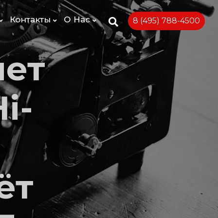
Контакты
О Нас
8 (495) 788-4500
мет
i-
ёт