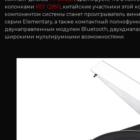
колонками
KEF Q950
, китайские участники этой 
компонентом системы станет проигрыватель вин
серии Elementary, а также компактный полнофу
двунаправленным модулем Bluetooth, двухдиапаз
широкими мультирумными возможностями.