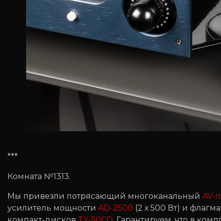
***
Комната №1313.
Мы привезли потрясающий многоканальный
AV-
усилитель мощности
AD-2500
(2 х 500 Вт) и фла
компакт-дисков
TY-50CD
. Гарантируем, что в ком