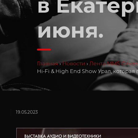
в Екатер
июня.
Главная
›
Новости
›
Лента MMS Cine
Hi-Fi & High End Show Урал, которая
19.05.2023