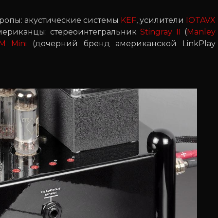
вропы: акустические системы
KEF
, усилители
IOTAVX
американцы: стереоинтегральник
Stingray II
(
Manley
iM Mini
(дочерний бренд американской LinkPlay