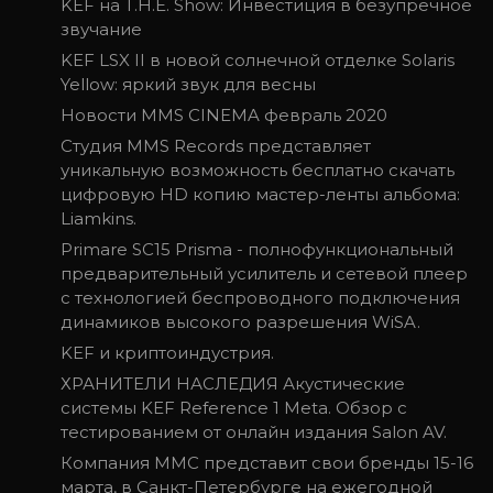
KEF на T.H.E. Show: Инвестиция в безупречное
звучание
KEF LSX II в новой солнечной отделке Solaris
Yellow: яркий звук для весны
Новости MMS CINEMA февраль 2020
Студия MMS Records представляет
уникальную возможность бесплатно скачать
цифровую HD копию мастер-ленты альбома:
Liamkins.
Primare SC15 Prisma - полнофункциональный
предварительный усилитель и сетевой плеер
с технологией беспроводного подключения
динамиков высокого разрешения WiSA.
KEF и криптоиндустрия.
ХРАНИТЕЛИ НАСЛЕДИЯ Акустические
системы KEF Reference 1 Meta. Обзор с
тестированием от онлайн издания Salon AV.
Компания ММС представит свои бренды 15-16
марта, в Санкт-Петербурге на ежегодной