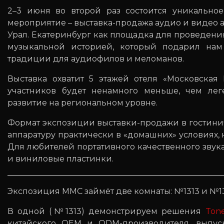
2–3 июня во второй раз состоится уникальное
мероприятие – выставка-продажа аудио и видео 
Урал. Екатеринбург как площадка для проведения
музыкальной историей, который подарил нам
традиции для аудиофилов и меломанов.
Выставка охватит 5 этажей отеля «Московская
участников будет ненамного меньше, чем лег
развитие на региональном уровне.
Формат экспозиции выставки-продажи в гостинич
аппаратуру практически в «домашних» условиях, 
Для любителей портативного качественного зву
и виниловые пластинки.
Экспозиция MMC займёт две комнаты: №1313 и №13
В одной (№1313) демонстрируем решения
Ton
китайского OEM и ODM-производителя, выпус