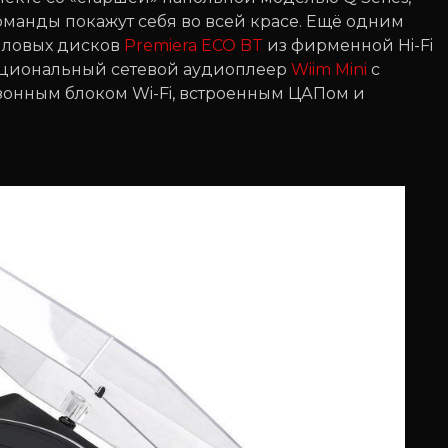
команды покажут себя во всей красе. Ещё одним
иловых дисков
Premiera ECO BT
из фирменной Hi-Fi
нкциональный сетевой аудиоплеер
Wiim Mini
с
онным блоком Wi-Fi, встроенным ЦАПом и