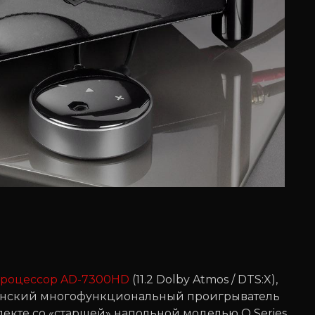
процессор AD-7300HD
(11.2 Dolby Atmos / DTS:X),
гманский многофункциональный проигрыватель
плекте со «старшей» напольной моделью Q Series,