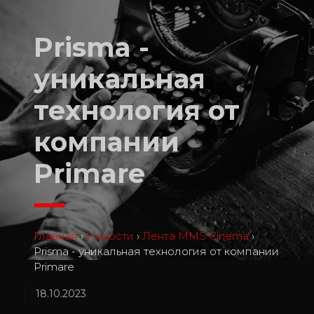
Prisma -
уникальная
технология от
компании
Primare
Главная
›
Новости
›
Лента MMS Cinema
›
Prisma - уникальная технология от компании
Primare
18.10.2023