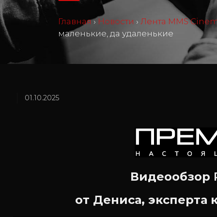
Главная
›
Новости
›
Лента MMS Cine
маленькие, да удаленькие
01.10.2025
Видеообзор
от Дениса,
эксперта 