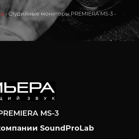
ma
›
Студийные мониторы PREMIERA MS-3 -
PREMIERA MS-3
компании SoundProLab