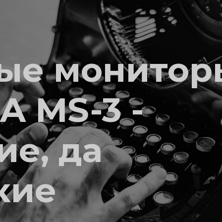
ые монитор
A MS-3 -
ие, да
кие