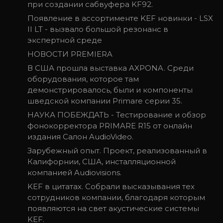
при создании сабвуфера KF92.
Появление в ассортименте KEF новинки - LSX
II LT - вызвало большой резонанс в
экспертной среде
НОВОСТИ PREMIERA
В США прошла выставка AXPONA. Среди
оборудования, которое там
демонстрировалось, были и компоненты
шведской компании Primare серии 35.
НАУКА ПОБЕЖДАТЬ - Тестирование и обзор
фонокорректора PRIMARE R15 от онлайн
издания Салон AudioVideo.
Зарубежный опыт. Проект, реализованный в
Калифорнии, США, инсталляционной
компанией Audiovisions.
KEF в цитатах. Собрали высказывания тех
сотрудников компании, благодаря которым
появляются на свет акустические системы
KEF.