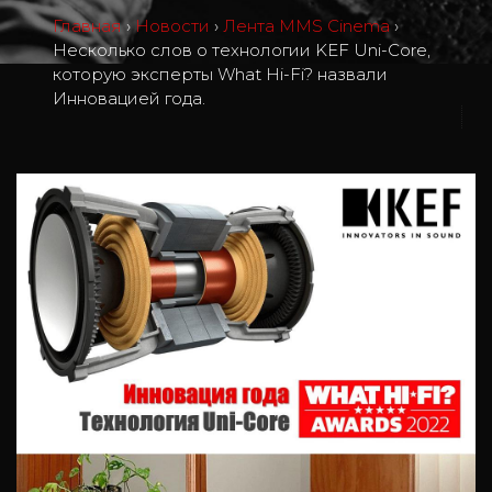
Главная
›
Новости
›
Лента MMS Cinema
›
Несколько слов о технологии KEF Uni-Core,
которую эксперты What Hi-Fi? назвали
Инновацией года.
1