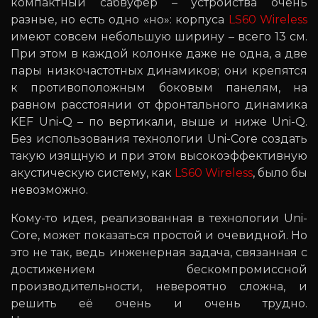
компактный сабвуфер – устройства очень
разные, но есть одно «но»: корпуса
LS60 Wireless
имеют совсем небольшую ширину – всего 13 см.
При этом в каждой колонке даже не одна, а две
пары низкочастотных динамиков; они крепятся
к противоположным боковым панелям, на
равном расстоянии от фронтального динамика
KEF Uni-Q – по вертикали, выше и ниже Uni-Q.
Без использования технологии Uni-Core создать
такую изящную и при этом высокоэффективную
акустическую систему, как
LS60 Wireless
, было бы
невозможно.
Кому-то идея, реализованная в технологии Uni-
Core, может показаться простой и очевидной. Но
это не так, ведь инженерная задача, связанная с
достижением бескомпромиссной
производительности, невероятно сложна, и
решить её очень и очень трудно.