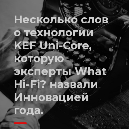
Несколько слов
о технологии
KEF Uni-Core,
которую
эксперты What
Hi-Fi? назвали
Инновацией
года.