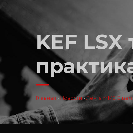
KEF LSX 
практика
Главная
›
Новости
›
Лента MMS Cine