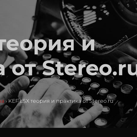
теория и
 от Stereo.r
ma
›
KEF LSX теория и практика от Stereo.ru