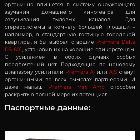
органично впишется в систему окружающего
звучания домашнего кинотеатра для
озвучивания тыловых каналов. Для
стереосистемы в комнату большей площади –
например, в стандартную гостиную городской
квартиры, я бы выбрал старшие
Premiera Delta
DS-601
, установив их на хорошие спикерстенды.
С усилением в обоих случаях особых
предпочтений нет. Подходящие по ценовому
диапазону усилители
Premiera A1
или
A1S
станут
органичными во всех смыслах партнёрами. И
даже малыш
Premiera Mini Amp
способен
раскрыть в полной мере их потенциал.
Паспортные данные: