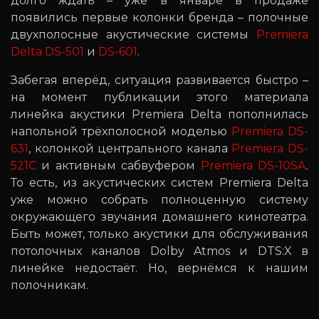
долго ждать – уже в январе в продаже
появились первые колонки бренда – полочные
двухполосные акустические системы
Premiera
Delta DS-501
и
DS-601
.
Забегая вперёд, ситуация развивается быстро –
на момент публикации этого материала
линейка акустики Premiera Delta пополнилась
напольной трёхполосной моделью
Premiera DS-
631
, колонкой центрального канала
Premiera DS-
521C
и активным сабвуфером
Premiera DS-10SA
.
То есть, из акустических систем Premiera Delta
уже можно собрать полноценную систему
окружающего звучания домашнего кинотеатра.
Быть может, только акустики для обслуживания
потолочных каналов Dolby Atmos и DTS:X в
линейке недостаёт. Но, вернёмся к нашим
полочникам.