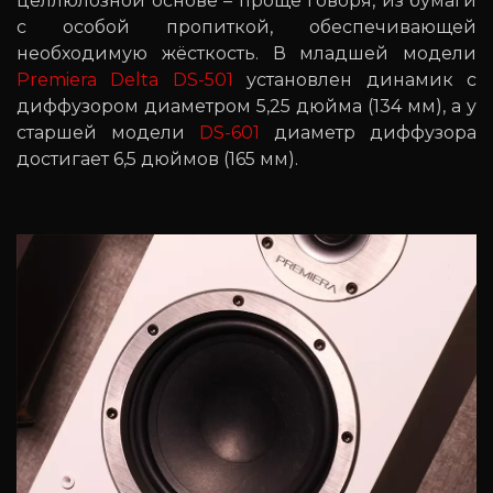
целлюлозной основе – проще говоря, из бумаги
с особой пропиткой, обеспечивающей
необходимую жёсткость. В младшей модели
Premiera Delta DS-501
установлен динамик с
диффузором диаметром 5,25 дюйма (134 мм), а у
старшей модели
DS-601
диаметр диффузора
достигает 6,5 дюймов (165 мм).