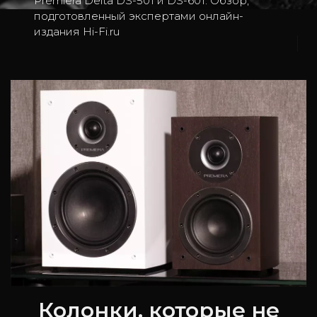
Premiera Delta DS-501 и DS-601. Обзор,
подготовленный экспертами онлайн-
издания Hi-Fi.ru
2
Колонки, которые не