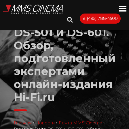
Premiera Delta
8 (495) 788-4500
DS-501 и DS-601.
Обзор,
подготовленный
экспертами
онлайн-издания
Hi-Fi.ru
Главная
›
Новости
›
Лента MMS Cinema
›