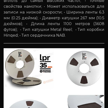
вплоть до самых высоких частот; • Точные
свойства намотки; • Может использоваться для
записи на низкой скорости; • Ширина ленты 6.3
мм (0.25 дюйма); • Диаметр катушки 267 мм (10.5
дюймов); • Длина ленты 1100 метров (3608
футов); • Тип катушки Metal Reel; • Тип коробки
Hinqed; • Тип сердечника NAB.