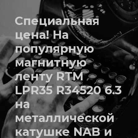
Специальная
цена! На
популярную
магнитную
ленту RTM
LPR35 R34520 6.3
на
металлической
катушке NAB и