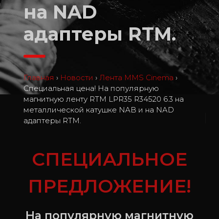
на NAD
адаптеры RTM.
Главная
›
Новости
›
Лента MMS Cinema
›
Специальная цена! На популярную
магнитную ленту RTM LPR35 R34520 6.3 на
металлической катушке NAB и на NAD
1
адаптеры RTM.
СПЕЦИАЛЬНОЕ
ПРЕДЛОЖЕНИЕ!
На популярную магнитную