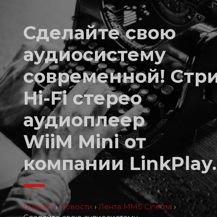
Сделайте свою
аудиосистему
современной! Cтр
Hi-Fi стерео
аудиоплеер
WiiM Mini от
компании LinkPlay.
Главная
›
Новости
›
Лента MMS Cinema
›