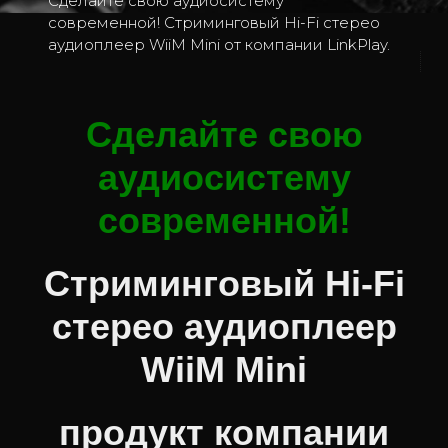
Сделайте свою аудиосистему
современной! Cтриминговый Hi-Fi стерео
аудиоплеер WiiM Mini от компании LinkPlay.
2
Сделайте свою
аудиосистему
современной!
Cтриминговый Hi-Fi
стерео аудиоплеер
WiiM Mini
продукт компании