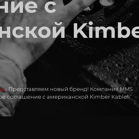
ние с
нской Kimb
ma
›
Представляем новый бренд! Компания MMS
е соглашение с американской Kimber Kable!