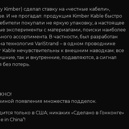
y Kimber) сделал ставку на «честные кабели»,
ше. И не прогадал: продукция Kimber Kable быстро
ребители покупали не яркую упаковку, а настоящее
ные эксперименты с материалами, поиски наиболее
ого ассортимента. В частности, был разработан
а технология VariStrand – в одном проводнике
r Kable нечувствительны к внешним наводкам; все
шние, так и внутренние, подавляются, а сигнал
 без потерь.
ЖНО!
ичиной появления множества подделок.
ится только в США; никаких «Сделано в Гонконге»
 in China”!