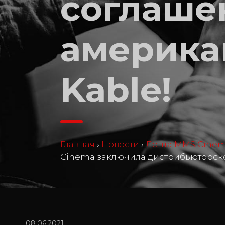
соглаше
америка
Kable!
Главная
›
Новости
›
Лента MMS Cine
Cinema заключила дистрибьюторско
08.06.2021