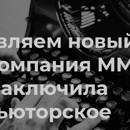
вляем новы
Компания M
заключила
ьюторское