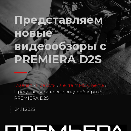
Представляем
новые
видеообзоры с
PREMIERA D2S
Главная
›
Новости
›
Лента MMS Cinema
›
Представляем новые видеообзоры с
PREMIERA D2S
24.11.2025