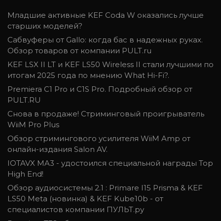
Младшие активные KEF Coda W оказались лучше
старших моделей?
Сабвуферы от Gallo: когда бас в надежных руках.
Обзор товаров от компании PULT.ru
KEF LSX II LT и KEF LS50 Wireless II стали лучшими по
итогам 2025 года по мнению What Hi-Fi?.
Premiera C1 Pro и C1S Pro. Подробный обзор от
PULT.RU
Снова в продаже! Стриминговый проигрыватель
WiiM Pro Plus
Обзор стримингового усилителя WiiM Amp от
онлайн-издания Salon AV.
IOTAVX MA3 - удостоился специальной награды Top
High End!
Обзор аудиосистемы 2.1 : Primare I15 Prisma & KEF
LS50 Meta (новинка) & KEF Kube10b - от
специалистов компании ПУЛЬТ.ру