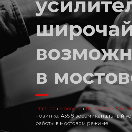
усилител
широча
возможн
в мосто
Главная
›
Новости
›
Лента MMS Cine
новинка! A35.8 восьмиканальный 
работы в мостовом режиме.