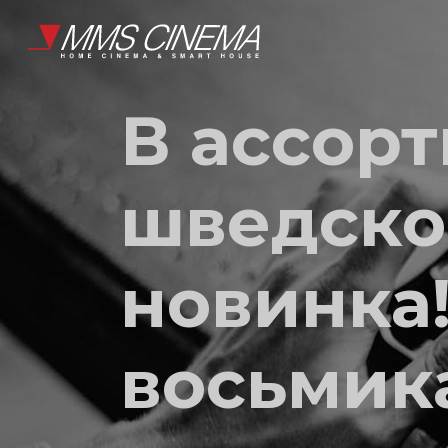
В ассор
шведско
новинка!
восьмик