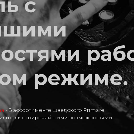
ь с
йшими
остями раб
вом режиме.
ma
›
В ассортименте шведского Primare
усилитель с широчайшими возможностями