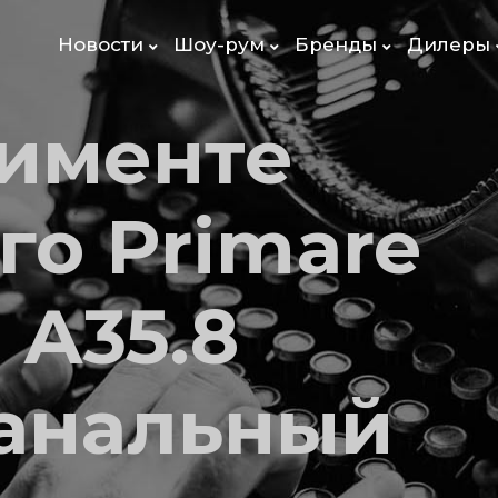
Новости
Шоу-рум
Бренды
Дилеры
тименте
го Primare
 A35.8
анальный