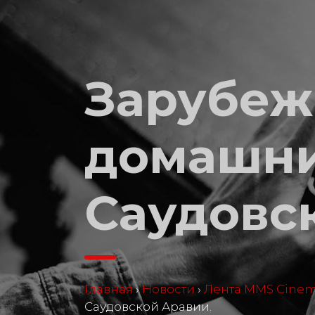
Зарубеж
домашни
Саудовс
Главная
›
Новости
›
Лента MMS Cine
Саудовской Аравии.