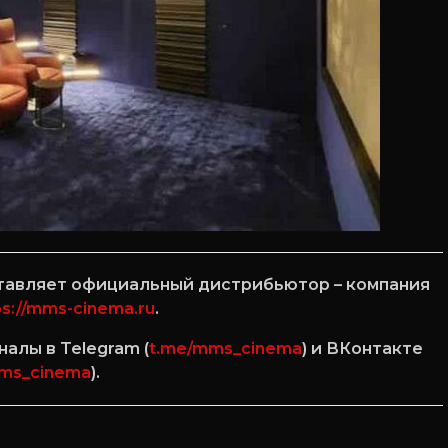
ставляет официальный дистрибьютор – компания
ps://mms-cinema.ru
.
алы в Telegram (
t.me/mms_cinema
) и ВКонтакте
ms_cinema
).