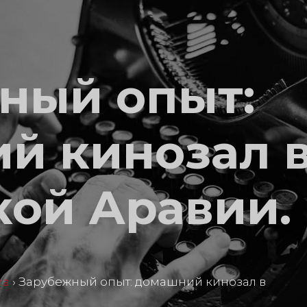
ный опыт:
й кинозал 
кой Аравии.
ma
›
Зарубежный опыт: домашний кинозал в