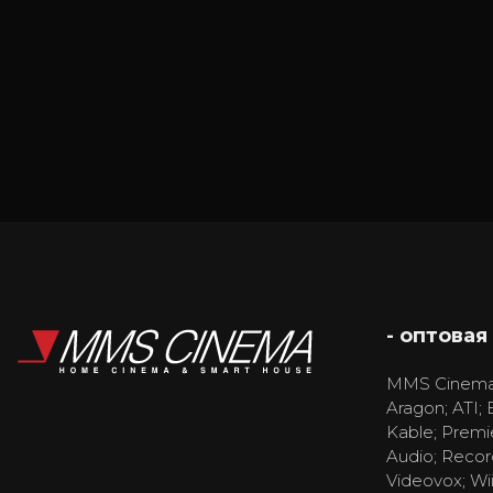
- оптовая
MMS Cinema
Aragon; ATI; 
Kable; Premi
Audio; Recor
Videovox; Wi