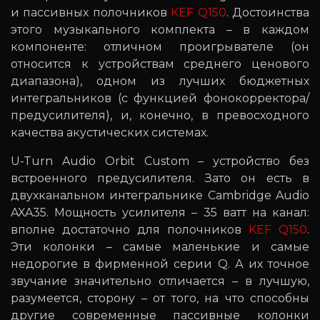
и пассивных полочников
KEF Q150
. Достоинства
этого музыкального комплекта – в каждом
компоненте: отличном проигрывателе (он
относится к устройствам среднего ценового
диапазона), одном из лучших бюджетных
интегральников (с функцией фонокорректора/
предусилителя), и, конечно, в превосходного
качества акустических системах.
U-Turn Audio Orbit Custom – устройство без
встроенного предусилителя. Зато он есть в
двухканальном интегральнике Cambridge Audio
AXA35. Мощность усилителя – 35 ватт на канал:
вполне достаточно для полочников
KEF Q150
.
Эти колонки – самые маленькие и самые
недорогие в фирменной серии Q. А их точное
звучание значительно отличается – в лучшую,
разумеется, сторону – от того, на что способны
другие современные пассивные колонки