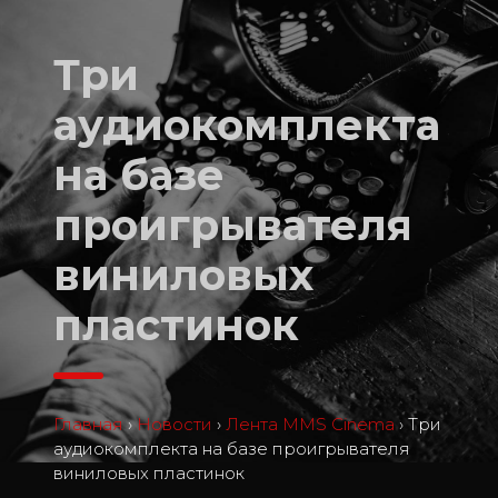
Три
аудиокомплекта
на базе
проигрывателя
виниловых
пластинок
Главная
›
Новости
›
Лента MMS Cinema
›
Три
аудиокомплекта на базе проигрывателя
виниловых пластинок