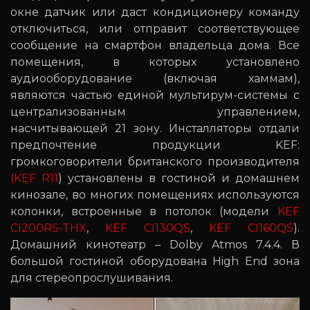
окне датчик или даст кондиционеру команду
отключиться, или отправит соответствующее
сообщение на смартфон владельца дома. Все
помещения, в которых установлено
аудиооборудование (включая хаммам),
являются частью единой мультирум-системы с
централизованным управлением,
насчитывающей 21 зону. Инсталляторы отдали
предпочтение продукции KEF:
громкоговорители британского производителя
(KEF R11
) установлены в гостиной и домашнем
кинозале, во многих помещениях используются
колонки, встроенные в потолок (модели
KEF
CI200RS-THX
,
KEF CI130QS
,
KEF CI160QS
).
Домашний кинотеатр – Dolby Atmos 7.4.4. В
большой гостиной оборудована High End зона
для стереопрослушивания.