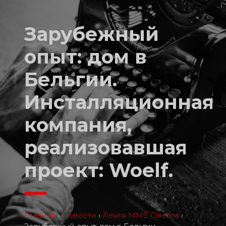
Зарубежный
опыт: дом в
Бельгии.
Инсталляционная
компания,
реализовавшая
проект: Woelf.
Главная
›
Новости
›
Лента MMS Cinema
›