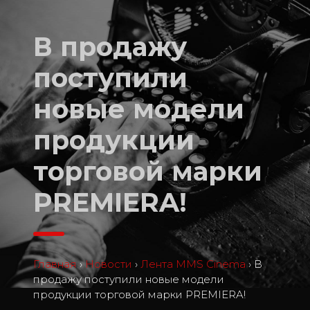
В продажу
поступили
новые модели
продукции
торговой марки
PREMIERA!
Главная
›
Новости
›
Лента MMS Cinema
›
В
продажу поступили новые модели
продукции торговой марки PREMIERA!