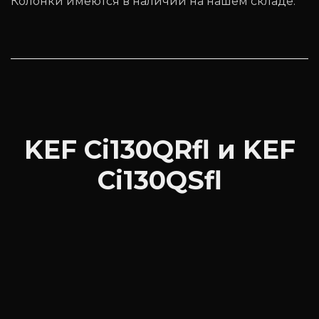
Колонки имеются в наличии на нашем складе.
KEF Ci130QRfl и KEF
Ci130QSfl