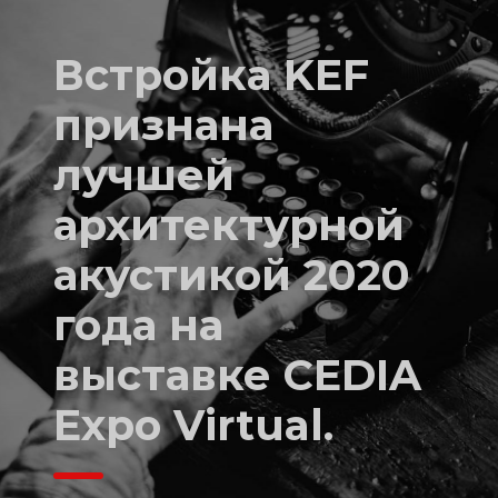
Встройка KEF
признана
лучшей
архитектурной
акустикой 2020
года на
выставке CEDIA
Expo Virtual.