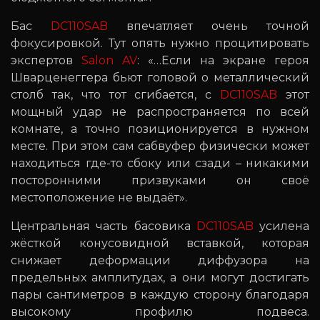
Бас
DC110SAB
впечатляет очень точной
фокусировкой. Тут опять нужно процитировать
экспертов
Salon AV
: «…Если на экране героя
Шварценеггера бьют головой о металлический
столб так, что тот сгибается, с
DC110SAB
этот
мощный удар не распространяется по всей
комнате, а точно позиционируется в нужном
месте. При этом сам сабвуфер физически может
находиться где-то сбоку или сзади – никакими
посторонними призвуками он своё
местоположение не выдаёт».
Центральная часть басовика
DC110SAB
усилена
жёсткой конусовидной вставкой, которая
снижает деформации диффузора на
предельных амплитудах, а они могут достигать
пары сантиметров в каждую сторону благодаря
высокому профилю подвеса.