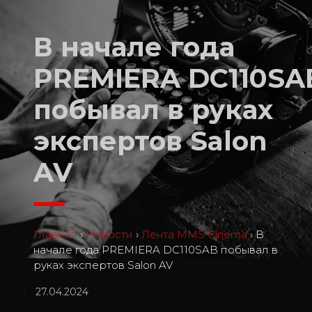
В начале года
PREMIERA DC110SA
побывал в руках
экспертов Salon
AV
Главная
›
Новости
›
Лента MMS Cinema
›
В
начале года PREMIERA DC110SAB побывал в
руках экспертов Salon AV
27.04.2024