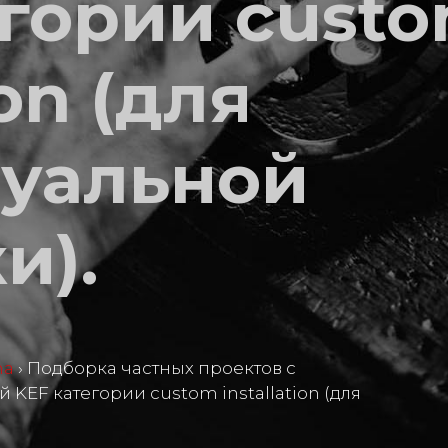
егории cust
ion (для
уальной
и).
ma
›
Подборка частных проектов с
KEF категории custom installation (для