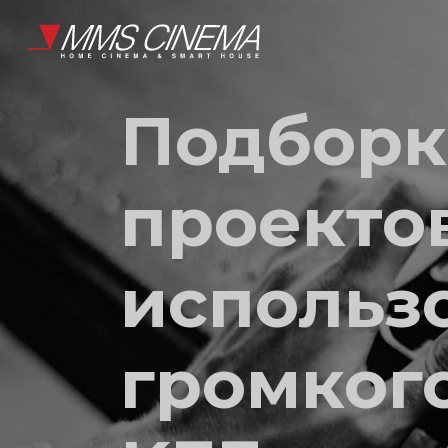
Подборк
проектов
использ
громког