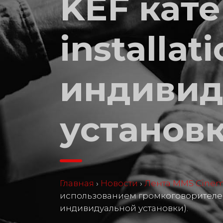
KEF кат
installat
индивид
установк
Главная
›
Новости
›
Лента MMS Cine
использованием громкоговорителей 
индивидуальной установки).