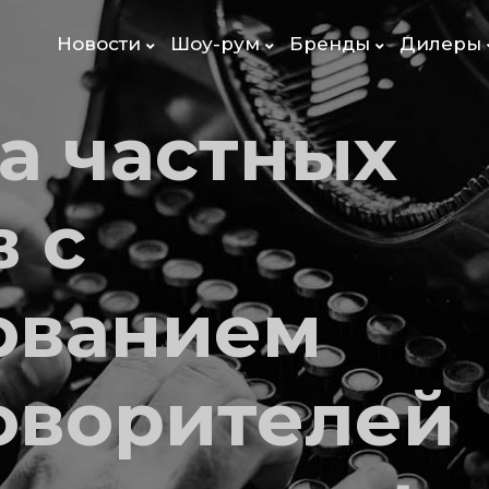
Новости
Шоу-рум
Бренды
Дилеры
а частных
 с
ованием
оворителей