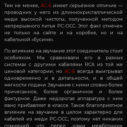
Тем не менее,
AC-6
имеет серьёзное отличие —
проводник у него из длиннокристаллической
меди высокой чистоты, полученной методом
непрерывного литья PC-OCC. Этот факт отмечен
не только на сайте и на коробке, но и на
кабельной «бусине».
По влиянию на звучание этот соединитель стоит
особняком. Мы сравнивали его в разных
системах с другими кабелями RCA из той же
ценовой категории, но
AC-6
всегда выигрывал
одновременно и в детальности, и в общей
мягкости подачи. Звучание с ними словно более
причесанное, более органичное и более
фактурное. Даже недорогая аппаратура с ним
явно прибавляет в классе. Такое благоприятное
влияние на звучание в целом характерно для
кабелей из меди PC-OCC, поэтому нет никаких
сомнений, что перед нами межблочник