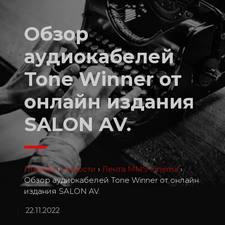
Обзор
аудиокабелей
Tone Winner от
онлайн издания
SALON AV.
Главная
›
Новости
›
Лента MMS Cinema
›
Обзор аудиокабелей Tone Winner от онлайн
издания SALON AV.
22.11.2022