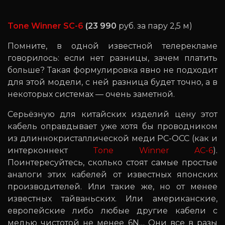
Tone Winner SC-6
(23 990
руб. за пару 2,5 м)
Помните, в одной известной телерекламе
говорилось: если нет разницы, зачем платить
больше? Такая формулировка явно не подходит
для этой модели, с ней разница будет точно, а в
некоторых системах — очень заметной.
Серьёзную для китайских изделий цену этот
кабель оправдывает уже хотя бы проводником
из длиннокристаллической меди PC-OCC (как и
интерконнект
Tone Winner AC-6
).
Поинтересуйтесь, сколько стоят самые простые
аналоги этих кабелей от известных японских
производителей. Или такие же, но от менее
известных тайваньских. Или американские,
европейские либо любые другие кабели с
медью чистотой не менее 6N… Они все в разы