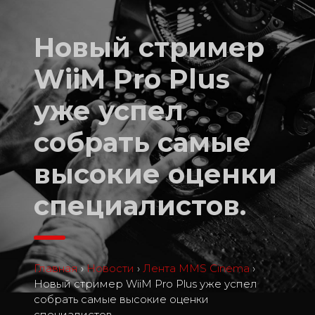
Новый стример
WiiM Pro Plus
уже успел
собрать самые
высокие оценки
специалистов.
Главная
›
Новости
›
Лента MMS Cinema
›
Новый стример WiiM Pro Plus уже успел
собрать самые высокие оценки
специалистов.