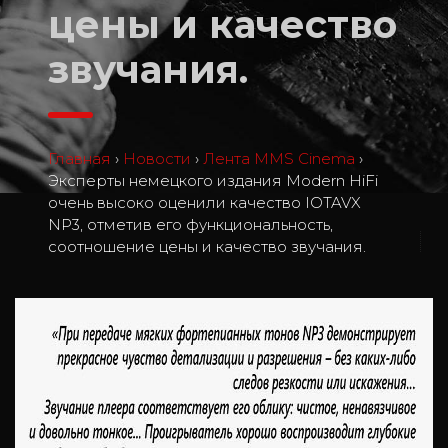
цены и качество
звучания.
Главная
›
Новости
›
Лента MMS Cinema
›
Эксперты немецкого издания Modern HiFi
очень высоко оценили качество IOTAVX
NP3, отметив его функциональность,
1
соотношение цены и качество звучания.