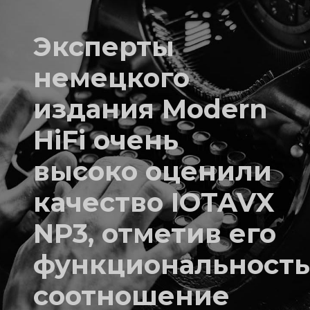
Эксперты
немецкого
издания Modern
HiFi очень
высоко оценили
качество IOTAVX
NP3, отметив его
функциональность
соотношение