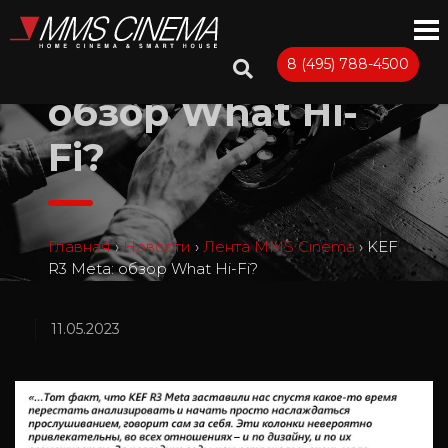
KEF R3 Meta:
8 (495) 788-4500
обзор What Hi-
Fi?
Главная
›
Новости
›
Лента MMS Cinema
›
KEF
R3 Meta: обзор What Hi-Fi?
11.05.2023