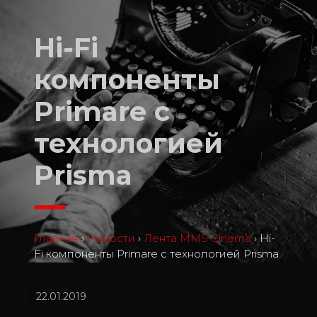
Hi-Fi
компоненты
Primare c
технологией
Prisma
Главная
›
Новости
›
Лента MMS Cinema
›
Hi-
Fi компоненты Primare c технологией Prisma
22.01.2019