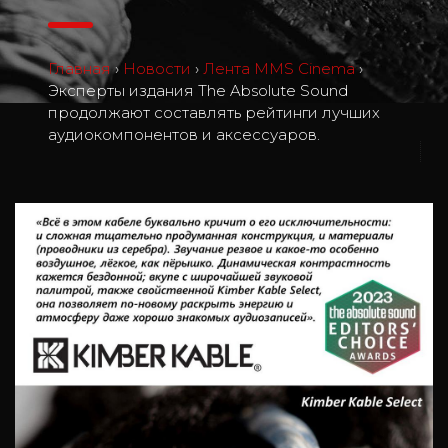
Главная
›
Новости
›
Лента MMS Cinema
›
Эксперты издания The Absolute Sound
продолжают составлять рейтинги лучших
аудиокомпонентов и аксессуаров.
2