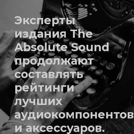
Эксперты
издания The
Absolute Sound
продолжают
составлять
рейтинги
лучших
аудиокомпоненто
и аксессуаров.