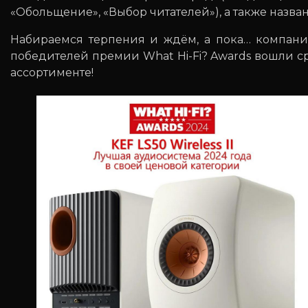
«Обольщение», «Выбор читателей»), а также названы
Набираемся терпения и ждём, а пока… компани
победителей премии What Hi-Fi? Awards вошли с
ассортименте!