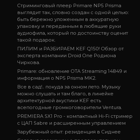
Cтриминговый плеер Primare NP5 Prisma
выглядит так, словно создан с одной целью:
быть бережно уложенным в аккуратную
упаковку и переданным в любящие руки
аудиофила, который по достоинству оценит
такой подарок.
ПИЛИМ и РАЗБИРАЕМ KEF Q150! Обзор от
эксперта компании Droid One Родиона
Чиркова.
Primare: обновление OTA Streaming 14849 и
информация о NP5 Prisma MK2.
Все в сад!.. покуда за окном лето. Музыку
можно слушать и там благо, в линейке
архитектурной акустики KEF есть
всепогодные громкоговорители Ventura.
PREMIERA SX1 Pro - компактный Hi-Fi стример
с ЦАП Sabre и расширенным управлением
Зарубежный опыт: резиденция в Сиднее