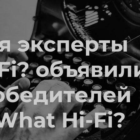
ря эксперты
Fi? объявил
обедителей
hat Hi-Fi?