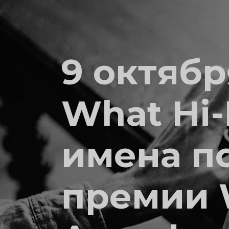
9 октяб
What Hi-
имена п
премии W