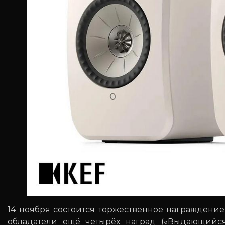
14 ноября состоится торжественное награждение
обладатели ещё четырёх наград («Выдающийся 