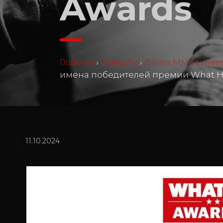
Awards
Главная
›
Новости
›
Лента MMS Cine
имена победителей премии What Hi
11.10.2024