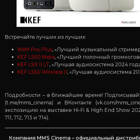
Встречайте лучших из лучших:
WiiM Pro Plus
, «Лучший музыкальный стример
KEF LS50 Meta
, «Лучший полочный громкогов
KEF LSX II LT
, «Лучшая аудиосистема 2024 год
KEF LS50 Wireless II
, «Лучшая аудиосистема 20
Подробности – в ближайшее время! Подписывай
(t.me/mms_cinema) и ВКонтакте (vk.com/mms_ci
экспозицию на выставке Hi-Fi & High End Show 2
711, 712, 713 и 714).
Компания MMS Cinema – официальный дистрибь