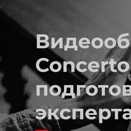
Видеооб
Concerto
подгото
эксперт