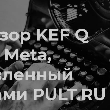
зор KEF Q
 Meta,
вленный
ами PULT.RU