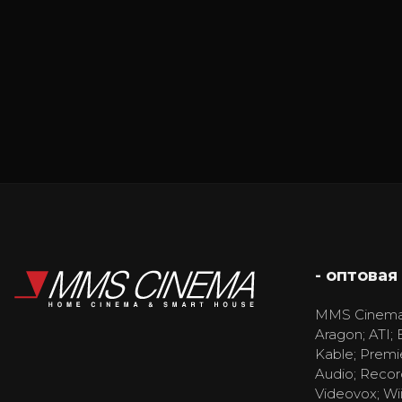
- оптовая
MMS Cinema
Aragon; ATI; 
Kable; Premi
Audio; Recor
Videovox; Wi