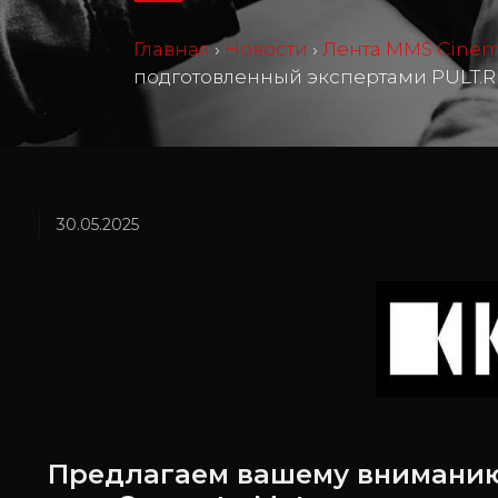
Главная
›
Новости
›
Лента MMS Cine
подготовленный экспертами PULT.
30.05.2025
Предлагаем вашему вниманию