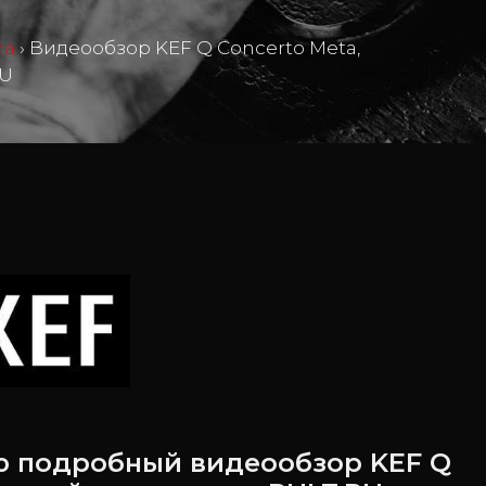
ma
›
Видеообзор KEF Q Concerto Meta,
RU
 подробный видеообзор KEF Q