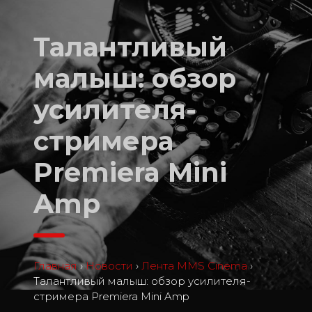
Талантливый
малыш: обзор
усилителя-
стримера
Premiera Mini
Amp
Главная
›
Новости
›
Лента MMS Cinema
›
Талантливый малыш: обзор усилителя-
стримера Premiera Mini Amp