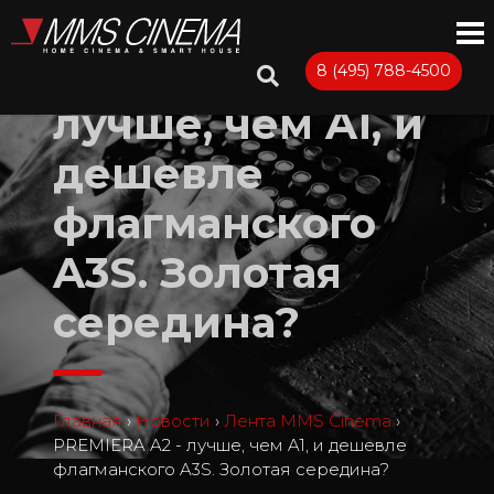
PREMIERA A2 -
8 (495) 788-4500
лучше, чем A1, и
дешевле
флагманского
A3S. Золотая
середина?
Главная
›
Новости
›
Лента MMS Cinema
›
PREMIERA A2 - лучше, чем A1, и дешевле
флагманского A3S. Золотая середина?