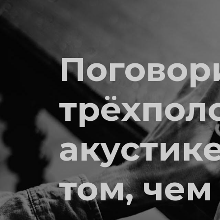
Поговор
трёхпол
акустике
том, чем