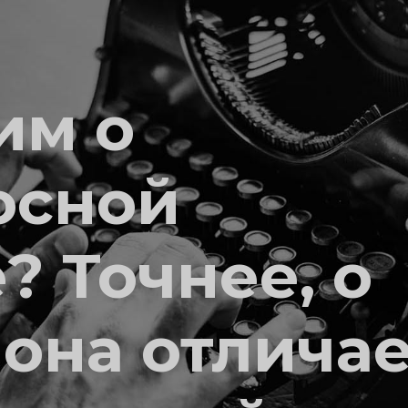
им о
осной
? Точнее, о
 она отлича