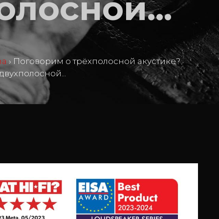
олосной...
ma
›
Поговорим о трёхполосной акустике?
 двухполосной...