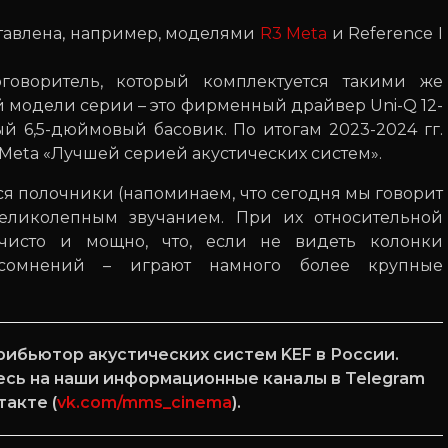
ставлена, например, моделями
R3 Meta
и Reference I
говоритель, который комплектуется такими же
ей модели серии – это фирменный драйвер Uni-Q 12-
й 6,5-дюймовый басовик. По итогам 2023-2024 гг.
Meta «Лучшей серией акустических систем».
еся полочники (напоминаем, что сегодня мы говорит
великолепным звучанием. При их относительной
 чисто и мощно, что, если не видеть колонки
 сомнений – играют намного более крупные
ибьютор акустических систем KEF в России.
есь на наши информационные каналы в Telegram
такте (
vk.com/mms_cinema
).