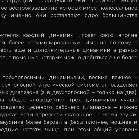
онструкции среднечастотный драйвер может
ьное воспроизведение которых имеет колоссальное
ку именно они составляют ядро ​​большинства
рителях каждый динамик играет свою вполне
тся более оптимизированным. Именно поэтому в
х есть ещё и дополнительные динамики в разных
ков, с помощью которых можно добиться ещё более
трёхполосными динамиками, весьма важное –
трёхполосной акустической системе он разделяет
ых диапазона (а в двухполосной – только на два).
ра общее «поведение» трёх динамиков лучше
 пределах целевого рабочего диапазона – можно
льтат. Если перевести сказанное на «язык звука»,
акустика более басовита (басы плотнее, мощнее и
средние частоты чище, при этом общий уровень