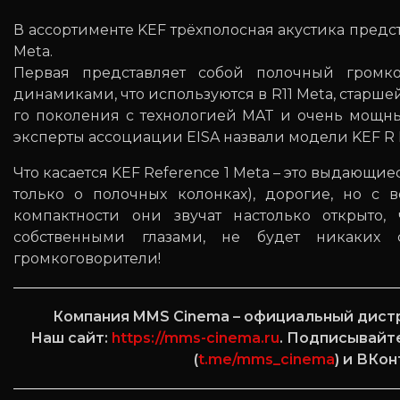
В ассортименте KEF трёхполосная акустика пред
Meta.
Первая представляет собой полочный громко
динамиками, что используются в R11 Meta, старш
го поколения с технологией MAT и очень мощны
эксперты ассоциации EISA назвали модели KEF R 
Что касается KEF Reference 1 Meta – это выдающи
только о полочных колонках), дорогие, но с 
компактности они звучат настолько открыто,
собственными глазами, не будет никаких
громкоговорители!
Компания MMS Cinema – официальный дистр
Наш сайт:
https://mms-cinema.ru
. Подписывайт
(
t.me/mms_cinema
) и ВКон