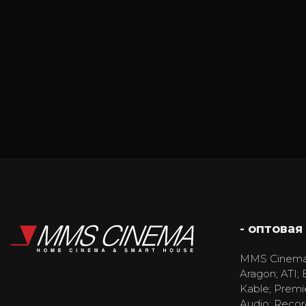
- оптовая
MMS Cinema
Aragon; ATI; 
Kable; Premi
Audio; Recor