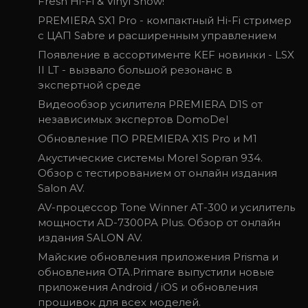
Fresh Hi-Fi & Vinyl Show!
PREMIERA SX1 Pro - компактный Hi-Fi стример
с ЦАП Sabre и расширенным управлением
Появление в ассортименте KEF новинки - LSX
II LT - вызвало большой резонанс в
экспертной среде
Видеообзор усилителя PREMIERA D1S от
независимых экспертов DomoDel
Обновление ПО PREMIERA X1S Pro и M1
Акустические системы Morel Sopran 934.
Обзор с тестированием от онлайн издания
Salon AV.
AV-процессор Tone Winner AT-300 и усилитель
мощности AD-7300PA Plus. Обзор от онлайн
издания SALON AV.
Майские обновления приложения Prisma и
обновления OTA.Primare выпустили новые
приложения Android / iOS и обновления
прошивок для всех моделей.