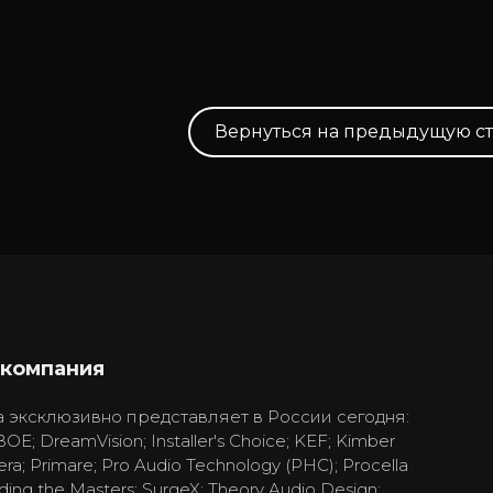
Вернуться на предыдущую с
 компания
 эксклюзивно представляет в России сегодня:
BOE; DreamVision; Installer's Choice; KEF; Kimber
era; Primare; Pro Audio Technology (PHC); Procella
ding the Masters; SurgeX; Theory Audio Design;