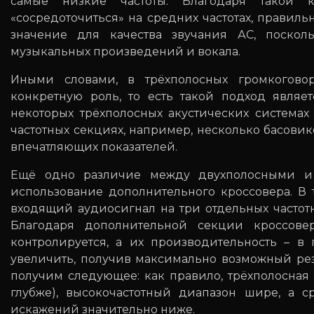
самые низкие частоты. Благодаря такой к
«сосредоточиться» на средних частотах, правил
значение для качества звучания АС, посколь
музыкальных произведений и вокала.
Иными словами, в трёхполосных громкогово
конкретную роль, то есть такой подход являе
некоторых трёхполосных акустических система
частотных секциях, например, несколько басови
впечатляющих показателей.
Ещё одно различие между двухполосными и 
использование дополнительного кроссовера. В 
входящий аудиосигнал на три отдельных частотн
Благодаря дополнительной секции кроссове
контролируется, а их производительность – в
увеличить, получив максимально возможный резу
получим следующее: как правило, трёхполосная 
глубже), высокочастотный диапазон шире, а 
искажений значительно ниже.