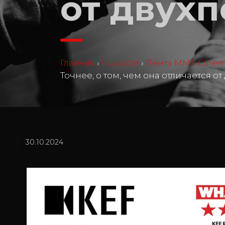
от двухп
Главная
›
Новости
›
Лента MMS Cine
Точнее, о том, чем она отличается от
30.10.2024