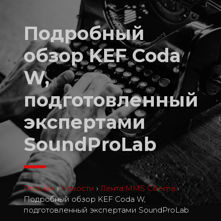
Подробный
обзор KEF Coda
W,
подготовленный
экспертами
SoundProLab
Главная
›
Новости
›
Лента MMS Cinema
›
Подробный обзор KEF Coda W,
подготовленный экспертами SoundProLab