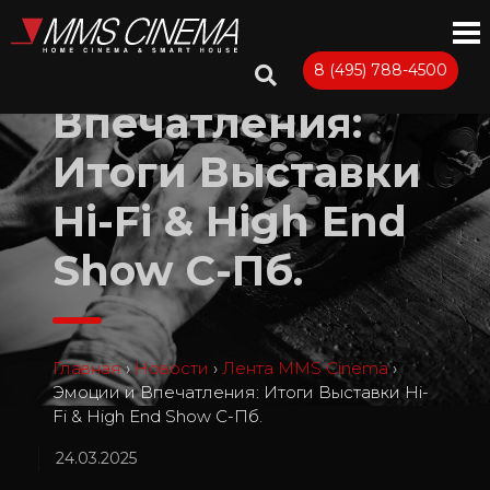
Эмоции и
8 (495) 788-4500
Впечатления:
Итоги Выставки
Hi-Fi & High End
Show С-Пб.
Главная
›
Новости
›
Лента MMS Cinema
›
Эмоции и Впечатления: Итоги Выставки Hi-
Fi & High End Show С-Пб.
24.03.2025