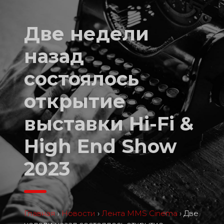
Две недели
назад
состоялось
открытие
выставки Hi-Fi &
High End Show
2023
Главная
›
Новости
›
Лента MMS Cinema
›
Две